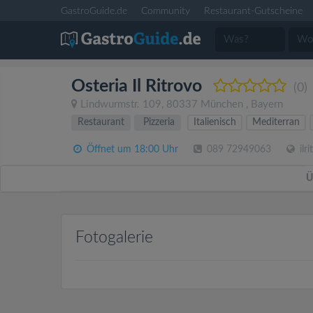
GastroGuide.de
Community
Restaurant-Gutscheine
Osteria Il Ritrovo
(0)
Lindwurmstr. 109
,
80337
München
,
Bayern
Restaurant
Pizzeria
Italienisch
Mediterran
Öffnet um 18:00 Uhr
089 72949063
ilr
Ü
Fotogalerie