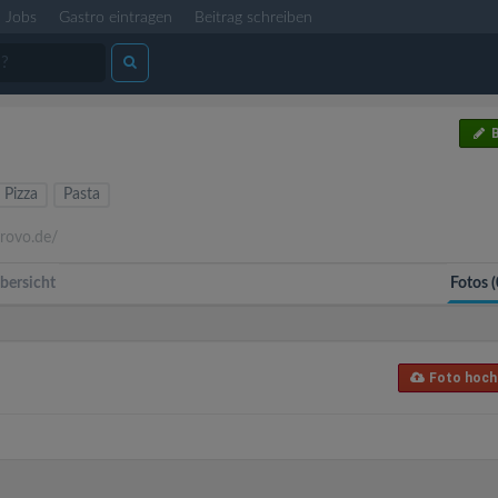
Jobs
Gastro eintragen
Beitrag schreiben
B
Pizza
Pasta
itrovo.de/
bersicht
Fotos (
Foto hoch