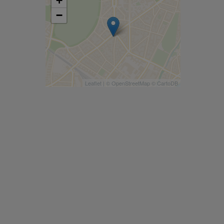
+
−
Leaflet
| ©
OpenStreetMap
©
CartoDB