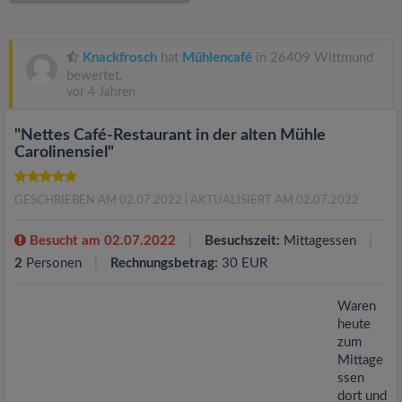
v
i
Knackfrosch
hat
Mühlencafé
in 26409 Wittmund
bewertet.
vor 4 Jahren
g
"Nettes Café-Restaurant in der alten Mühle
a
Carolinensiel"
t
GESCHRIEBEN AM 02.07.2022
| AKTUALISIERT AM 02.07.2022
i
Besucht am 02.07.2022
Besuchszeit:
Mittagessen
2
Personen
Rechnungsbetrag:
30 EUR
o
Waren
heute
n
zum
Mittage
ssen
dort und