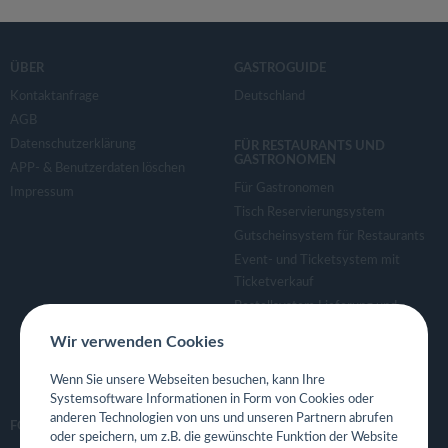
ÜBER
GASTROGUIDE
Kontaktanfrage
Deutschland
AGB
Datenschutzerklärung
FÜR RESTAURANTS UND
GASTRONOMEN
APP- & Benutzerdaten löschen
Für Gastronomen
Impressum
Tisch Reservierungsystem
Gutscheinsystem für Restaurants
Event- und Ticketsystem mit
Ticketverkauf
Bestellsystem Lieferung und
TakeAway
Wir verwenden Cookies
Webseiten für Restaurant
Eigene App für Restaurant
Wenn Sie unsere Webseiten besuchen, kann Ihre
Systemsoftware Informationen in Form von Cookies oder
anderen Technologien von uns und unseren Partnern abrufen
FOLGE UNS
oder speichern, um z.B. die gewünschte Funktion der Website