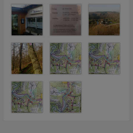
v
i
g
a
t
i
o
n