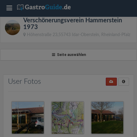
T
Verschönerungsverein Hammerstein
o
1973
Höhenstraße 23,55743 Idar-Oberstein, Rheinland-Pfalz
g
Seite auswählen
g
l
User Fotos
e
n
a