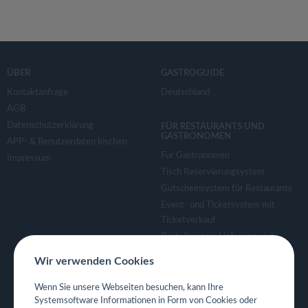
ÜBER
GASTROGUIDE
Kontaktanfrage
Deutschland
AGB
Datenschutzerklärung
FÜR RESTAURANTS UND
GASTRONOMEN
APP- & Benutzerdaten löschen
Für Gastronomen
Impressum
Tisch Reservierungsystem
Gutscheinsystem für Restaurants
Event- und Ticketsystem mit
Ticketverkauf
Bestellsystem Lieferung und
TakeAway
Wir verwenden Cookies
Webseiten für Restaurant
Eigene App für Restaurant
Wenn Sie unsere Webseiten besuchen, kann Ihre
Systemsoftware Informationen in Form von Cookies oder