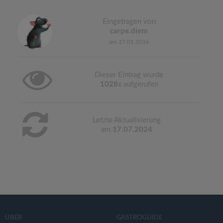
Eingetragen von
carpe.diem
am 27.01.2016
Dieser Eintrag wurde
1028
x aufgerufen
Letzte Aktualisierung
am
17.07.2024
ÜBER
GASTROGUIDE