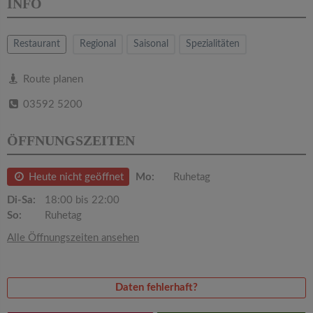
v
INFO
i
Restaurant
Regional
Saisonal
Spezialitäten
g
Route planen
03592 5200
a
ÖFFNUNGSZEITEN
t
Heute nicht geöffnet
Mo:
Ruhetag
i
Di-Sa:
18:00 bis 22:00
So:
Ruhetag
o
Alle Öffnungszeiten ansehen
n
Daten fehlerhaft?