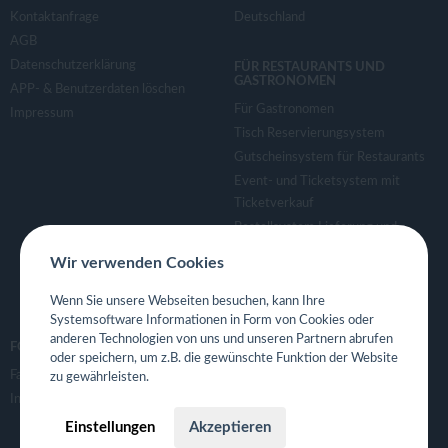
Kontaktanfrage
Deutschland
AGB
Datenschutzerklärung
FÜR RESTAURANTS UND
GASTRONOMEN
APP- & Benutzerdaten löschen
Für Gastronomen
Impressum
Tisch Reservierungsystem
Gutscheinsystem für Restaurants
Event- und Ticketsystem mit
Ticketverkauf
Bestellsystem Lieferung und
TakeAway
Wir verwenden Cookies
Webseiten für Restaurant
Eigene App für Restaurant
Wenn Sie unsere Webseiten besuchen, kann Ihre
Systemsoftware Informationen in Form von Cookies oder
anderen Technologien von uns und unseren Partnern abrufen
FOLGE UNS
oder speichern, um z.B. die gewünschte Funktion der Website
Facebook
zu gewährleisten.
Instagram
Einstellungen
Akzeptieren