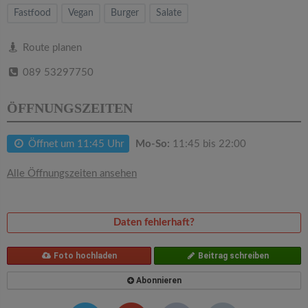
v
Fastfood
Vegan
Burger
Salate
i
Route planen
089 53297750
g
ÖFFNUNGSZEITEN
a
Öffnet um 11:45 Uhr
Mo-So:
11:45 bis 22:00
t
Alle Öffnungszeiten ansehen
i
o
Daten fehlerhaft?
n
Foto hochladen
Beitrag schreiben
Abonnieren