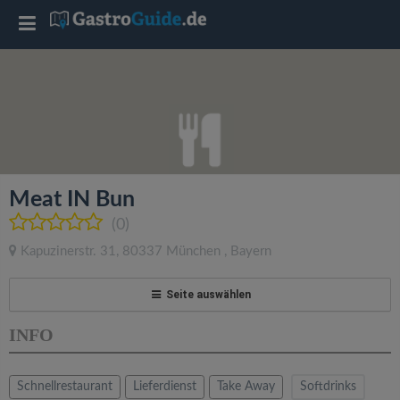
T
o
g
g
Meat IN Bun
l
(0)
Kapuzinerstr. 31
,
80337
München
,
Bayern
e
Seite auswählen
n
INFO
a
Schnellrestaurant
Lieferdienst
Take Away
Softdrinks