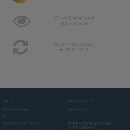
Dieser Eintrag wurde
413
x aufgerufen
Letzte Aktualisierung
am
30.01.2016
ÜBER
GASTROGUIDE
Kontaktanfrage
Deutschland
AGB
Datenschutzerklärung
FÜR RESTAURANTS UND
GASTRONOMEN