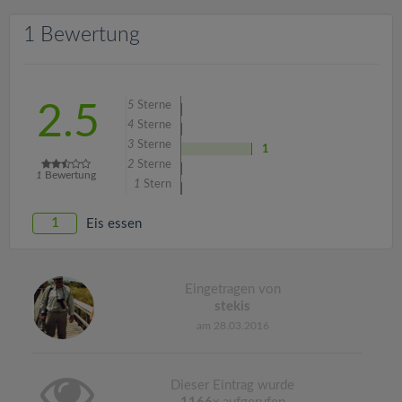
v
1 Bewertung
i
g
5
Sterne
2.5
4
Sterne
a
3
Sterne
1
2
Sterne
1
Bewertung
1
Stern
t
1
Eis essen
i
o
Eingetragen von
stekis
am 28.03.2016
n
Dieser Eintrag wurde