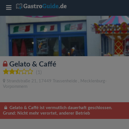
T
o
g
g
Gelato & Caffé
l
(1)
Strandstraße 21
,
17449
Trassenheide
,
Mecklenburg-
e
Vorpommern
n
Gelato & Caffé ist vermutlich dauerhaft geschlossen.
Grund: Nicht mehr verortet, anderer Betrieb
a