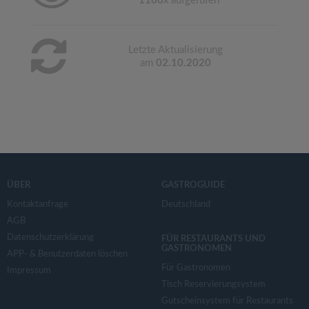
1166
x aufgerufen
Letzte Aktualisierung
am
02.10.2020
ÜBER
GASTROGUIDE
Kontaktanfrage
Deutschland
AGB
Datenschutzerklärung
FÜR RESTAURANTS UND
GASTRONOMEN
APP- & Benutzerdaten löschen
Für Gastronomen
Impressum
Tisch Reservierungsystem
Gutscheinsystem für Restaurants