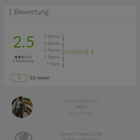
v
1 Bewertung
i
g
5
Sterne
2.5
4
Sterne
a
3
Sterne
1
2
Sterne
1
Bewertung
1
Stern
t
1
Eis essen
i
o
Eingetragen von
stekis
am 28.03.2016
n
Dieser Eintrag wurde