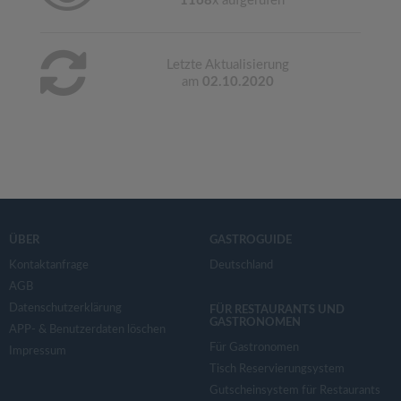
1168
x aufgerufen
Letzte Aktualisierung
am
02.10.2020
ÜBER
GASTROGUIDE
Kontaktanfrage
Deutschland
AGB
Datenschutzerklärung
FÜR RESTAURANTS UND
GASTRONOMEN
APP- & Benutzerdaten löschen
Für Gastronomen
Impressum
Tisch Reservierungsystem
Gutscheinsystem für Restaurants