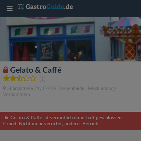
T
o
g
g
Gelato & Caffé
l
(1)
Strandstraße 21
,
17449
Trassenheide
,
Mecklenburg-
e
Vorpommern
n
Gelato & Caffé ist vermutlich dauerhaft geschlossen.
Grund: Nicht mehr verortet, anderer Betrieb
a