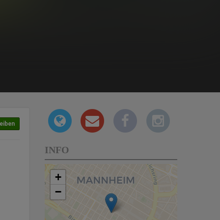
eiben
INFO
+
−