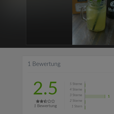
1 Bewertung
2.5
5
Sterne
4
Sterne
3
Sterne
1
2
Sterne
1
Bewertung
1
Stern