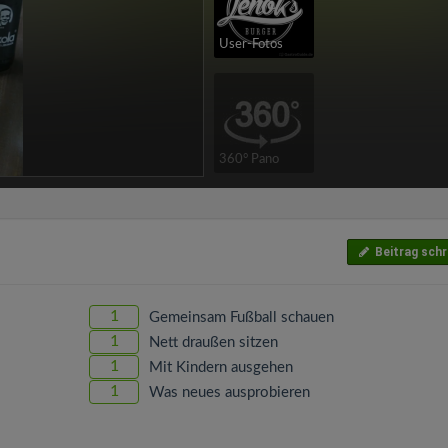
User-Fotos
360° Pano
Beitrag schr
1
Gemeinsam Fußball schauen
1
Nett draußen sitzen
1
Mit Kindern ausgehen
1
Was neues ausprobieren