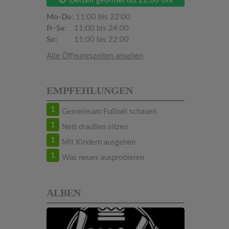
Derzeit geöffnet bis 22:00 Uhr
Mo-Do:
11:00 bis 22:00
Fr-Sa:
11:00 bis 24:00
So:
11:00 bis 22:00
Alle Öffnungszeiten ansehen
EMPFEHLUNGEN
1
Gemeinsam Fußball schauen
1
Nett draußen sitzen
1
Mit Kindern ausgehen
1
Was neues ausprobieren
ALBEN