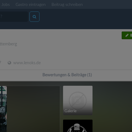
Jobs
Gastro eintragen
Beitrag schreiben
B
ttemberg
7
www.lenoks.de
Bewertungen & Beiträge (1)
Galerie