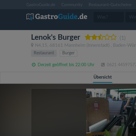
GastroGuide.de
Community
Restaurant-Gutscheine
Lenok's Burger
(1)
N4,15
,
68161
Mannheim
(Innenstadt)
,
Baden-Wür
Restaurant
Burger
Derzeit geöffnet bis 22:00 Uhr
0621 4459757
Übersicht