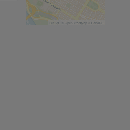
Leaflet
| ©
OpenStreetMap
©
CartoDB