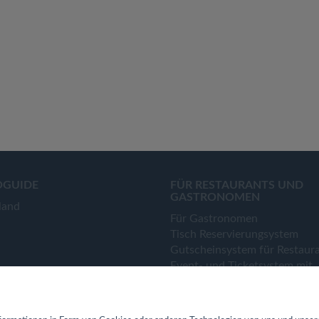
OGUIDE
FÜR RESTAURANTS UND
GASTRONOMEN
land
Für Gastronomen
Tisch Reservierungsystem
Gutscheinsystem für Restaur
Event- und Ticketsystem mit
Ticketverkauf
Bestellsystem Lieferung und
TakeAway