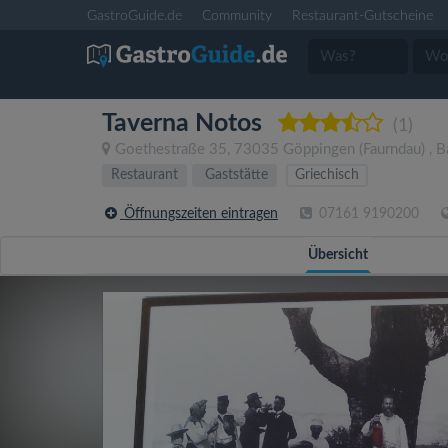
GastroGuide.de
Community
Restaurant-Gutscheine
Taverna Notos
(1)
Goethestraße 35
,
73035
Göppingen
(Faurndau)
,
B
Restaurant
Gaststätte
Griechisch
Öffnungszeiten eintragen
07161 9190200
Übersicht