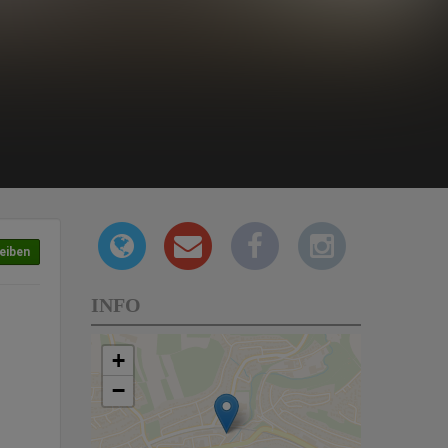
eiben
INFO
+
−