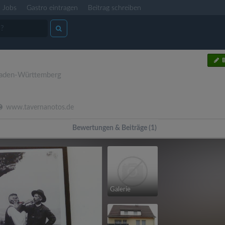
Jobs
Gastro eintragen
Beitrag schreiben
B
aden-Württemberg
www.tavernanotos.de
Bewertungen & Beiträge (1)
Galerie