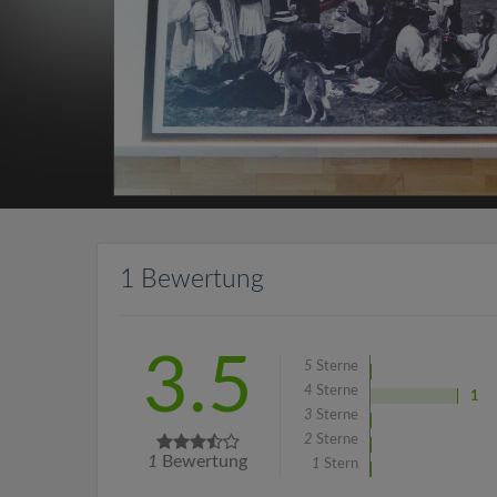
1 Bewertung
3.5
5
Sterne
4
Sterne
1
3
Sterne
2
Sterne
1
Bewertung
1
Stern