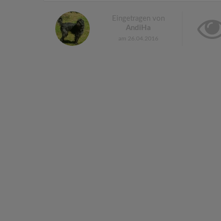
Eingetragen von
AndiHa
am 26.04.2016