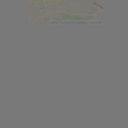
Leaflet
| ©
OpenStreetMap
©
CartoDB