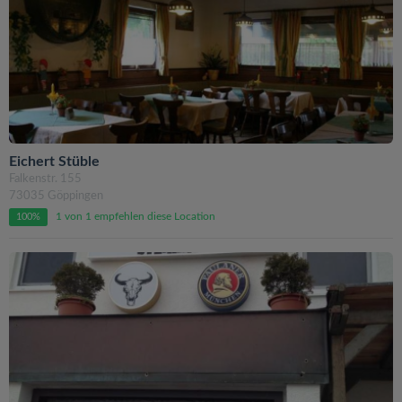
Eichert Stüble
Falkenstr. 155
73035 Göppingen
1 von 1 empfehlen diese Location
100%