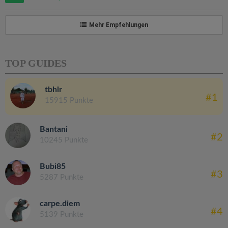
Mehr Empfehlungen
TOP GUIDES
tbhlr
#1
15915 Punkte
Bantani
#2
10245 Punkte
Bubi85
#3
5287 Punkte
carpe.diem
#4
5139 Punkte