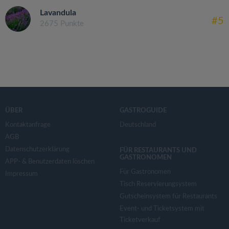
Lavandula
#5
2675 Punkte
ÜBER
GASTROGUIDE
Kontaktanfrage
Deutschland
AGB
Datenschutzerklärung
FÜR RESTAURANTS UND
GASTRONOMEN
APP- & Benutzerdaten löschen
Für Gastronomen
Impressum
Tisch Reservierungsystem
Gutscheinsystem für Restaurants
Event- und Ticketsystem mit
Ticketverkauf