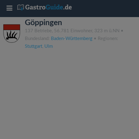
T
Göppingen
o
137 Betriebe, 56.781 Einwohner, 323 m ü.NN •
Bundesland:
Baden-Württemberg
• Regionen:
g
Stuttgart
,
Ulm
g
l
e
n
a