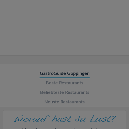
v
i
g
a
t
GastroGuide Göppingen
i
Beste Restaurants
o
Beliebteste Restaurants
Neuste Restaurants
n