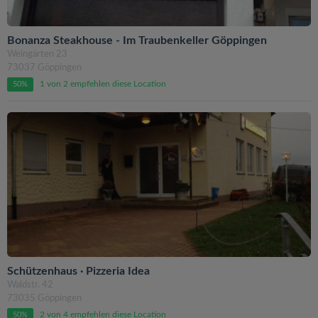
Bonanza Steakhouse - Im Traubenkeller Göppingen
Weingärten 23
73037 Göppingen
1 von 2 empfehlen diese Location
50%
Schützenhaus · Pizzeria Idea
Waldstr. 42
73035 Göppingen
2 von 4 empfehlen diese Location
50%