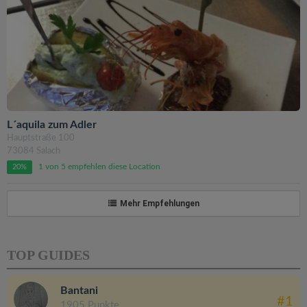
L´aquila zum Adler
Hauptstraße 100
73084 Salach
1 von 5 empfehlen diese Location
20%
Mehr Empfehlungen
TOP GUIDES
Bantani
#1
1905 Punkte