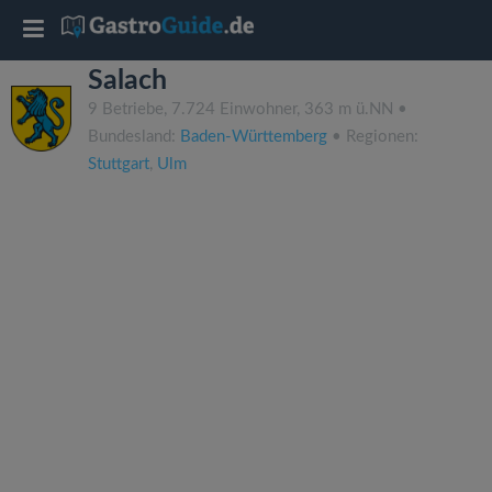
T
Salach
o
9 Betriebe, 7.724 Einwohner, 363 m ü.NN •
Bundesland:
Baden-Württemberg
• Regionen:
g
Stuttgart
,
Ulm
g
l
e
n
a