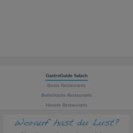
v
i
g
a
t
GastroGuide Salach
i
Beste Restaurants
o
Beliebteste Restaurants
Neuste Restaurants
n