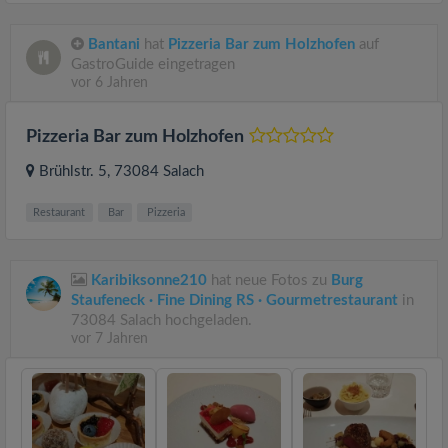
Bantani
hat
Pizzeria Bar zum Holzhofen
auf
GastroGuide eingetragen
vor 6 Jahren
Pizzeria Bar zum Holzhofen
Brühlstr. 5
, 73084
Salach
Restaurant
Bar
Pizzeria
Karibiksonne210
hat neue Fotos zu
Burg
Staufeneck · Fine Dining RS · Gourmetrestaurant
in
73084 Salach hochgeladen.
vor 7 Jahren