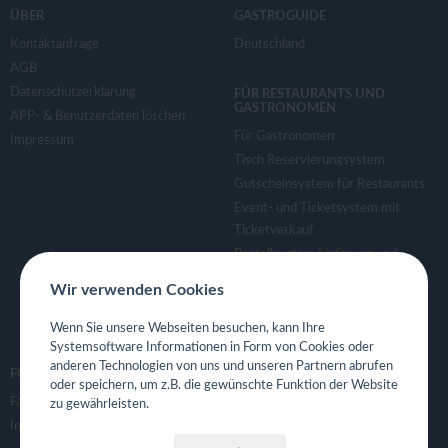
ÜBER
GASTROGUIDE
Kontaktanfrage
Deutschland
AGB
Datenschutzerklärung
FÜR RESTAURANTS UND
GASTRONOMEN
APP- & Benutzerdaten löschen
Für Gastronomen
Impressum
Tisch Reservierungsystem
Gutscheinsystem für Restaurants
Event- und Ticketsystem mit
Ticketverkauf
Bestellsystem Lieferung und
TakeAway
Wir verwenden Cookies
Webseiten für Restaurant
Eigene App für Restaurant
Wenn Sie unsere Webseiten besuchen, kann Ihre
Systemsoftware Informationen in Form von Cookies oder
anderen Technologien von uns und unseren Partnern abrufen
FOLGE UNS
oder speichern, um z.B. die gewünschte Funktion der Website
Facebook
zu gewährleisten.
Instagram