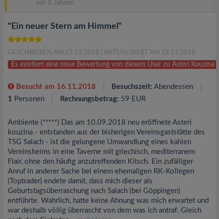
vor 8 Jahren
"Ein neuer Stern am Himmel"
GESCHRIEBEN AM 17.11.2018
| AKTUALISIERT AM 19.11.2018
Es existiert eine neue Bewertung von diesem User zu Asteri Kouzina
Besucht am 16.11.2018
Besuchszeit:
Abendessen
1
Personen
Rechnungsbetrag:
59 EUR
Ambiente (*****) Das am 10.09.2018 neu eröffnete Asteri
kouzina - entstanden aus der bisherigen Vereinsgaststätte des
TSG Salach - ist die gelungene Umwandlung eines kahlen
Vereinsheims in eine Taverne mit griechisch, mediterranem
Flair, ohne den häufig anzutreffenden Kitsch. Ein zufälliger
Anruf in anderer Sache bei einem ehemaligen RK-Kollegen
(Toptrader) endete damit, dass mich dieser als
Geburtstagsüberraschung nach Salach (bei Göppingen)
entführte. Wahrlich, hatte keine Ahnung was mich erwartet und
war deshalb völlig überrascht von dem was ich antraf. Gleich