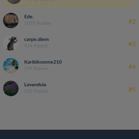
Ede.
#2
1059 Punkte
carpe.diem
#3
924 Punkte
Karibiksonne210
#4
599 Punkte
Lavandula
#5
500 Punkte