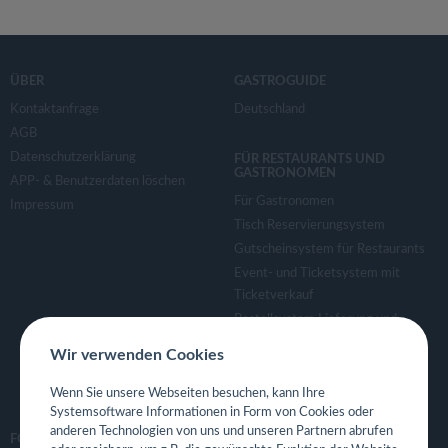
ÜBER
GASTROGUIDE
Kontaktanfrage
Deutschland
AGB
Datenschutzerklärung
FÜR RESTAURANTS UND
GASTRONOMEN
APP- & Benutzerdaten löschen
Für Gastronomen
Impressum
Tisch Reservierungsystem
Gutscheinsystem für Restaurants
Event- und Ticketsystem mit
Ticketverkauf
Bestellsystem Lieferung und
TakeAway
Wir verwenden Cookies
Webseiten für Restaurant
Eigene App für Restaurant
Wenn Sie unsere Webseiten besuchen, kann Ihre
Systemsoftware Informationen in Form von Cookies oder
anderen Technologien von uns und unseren Partnern abrufen
FOLGE UNS