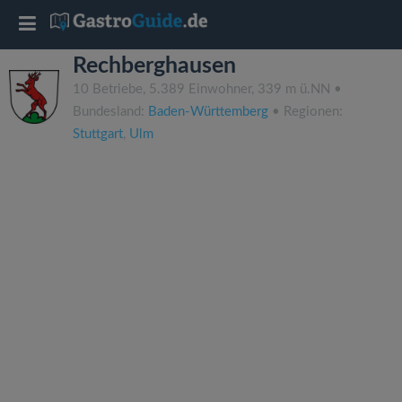
T
Rechberghausen
o
10 Betriebe, 5.389 Einwohner, 339 m ü.NN •
Bundesland:
Baden-Württemberg
• Regionen:
g
Stuttgart
,
Ulm
g
l
e
n
a