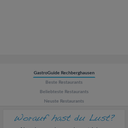
v
i
g
a
t
GastroGuide Rechberghausen
i
Beste Restaurants
o
Beliebteste Restaurants
Neuste Restaurants
n