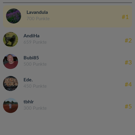
Lavandula
#1
700 Punkte
AndiHa
#2
659 Punkte
Bubi85
#3
500 Punkte
Ede.
#4
450 Punkte
tbhlr
#5
300 Punkte