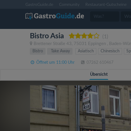
GastroGuide.de
Community
Restaurant-Gutscheine
Bistro Asia
(1)
Brettener Straße 43
,
75031
Eppingen
,
Baden-Wür
Bistro
Take Away
Asiatisch
Chinesisch
Sp
Öffnet um 11:00 Uhr
07262 610467
Übersicht