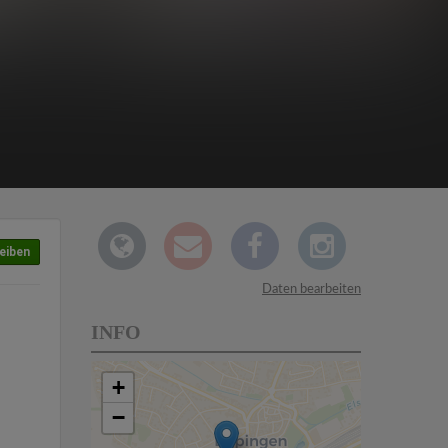
eiben
Daten bearbeiten
INFO
+
−