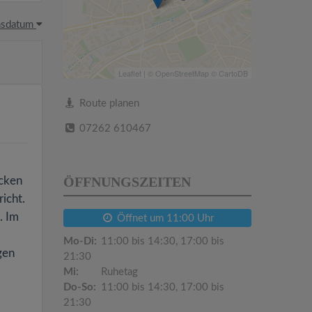
hsdatum
Leaflet
| ©
OpenStreetMap
©
CartoDB
Route planen
07262 610467
ÖFFNUNGSZEITEN
ecken
richt.
. Im
Öffnet um 11:00 Uhr
Mo-Di:
11:00 bis 14:30, 17:00 bis
gen
21:30
Mi:
Ruhetag
Do-So:
11:00 bis 14:30, 17:00 bis
21:30