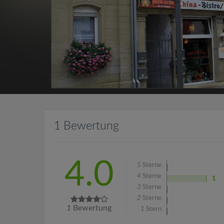
1 Bewertung
4.0
5
Sterne
4
Sterne
1
3
Sterne
2
Sterne
1
Bewertung
1
Stern