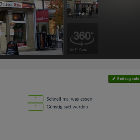
User-Fotos
360° Pano
Beitrag schr
1
Schnell mal was essen
1
Günstig satt werden