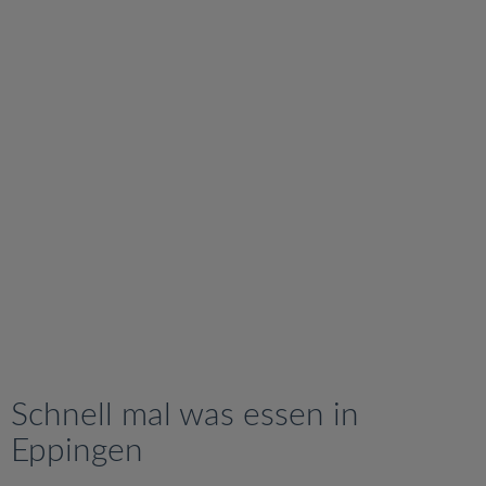
v
i
g
a
t
i
o
n
Schnell mal was essen in
Eppingen