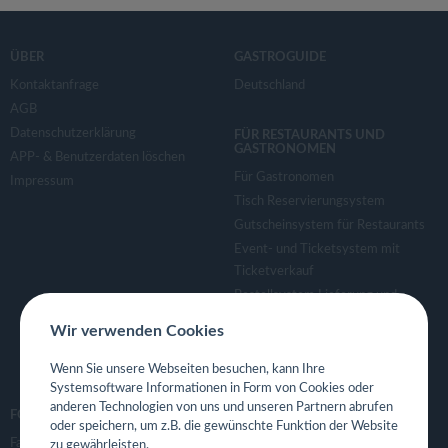
ÜBER
GASTROGUIDE
Kontaktanfrage
Deutschland
AGB
Datenschutzerklärung
FÜR RESTAURANTS UND
GASTRONOMEN
APP- & Benutzerdaten löschen
Für Gastronomen
Impressum
Tisch Reservierungsystem
Gutscheinsystem für Restaurants
Event- und Ticketsystem mit
Ticketverkauf
Bestellsystem Lieferung und
TakeAway
Wir verwenden Cookies
Webseiten für Restaurant
Eigene App für Restaurant
Wenn Sie unsere Webseiten besuchen, kann Ihre
Systemsoftware Informationen in Form von Cookies oder
anderen Technologien von uns und unseren Partnern abrufen
FOLGE UNS
oder speichern, um z.B. die gewünschte Funktion der Website
Facebook
zu gewährleisten.