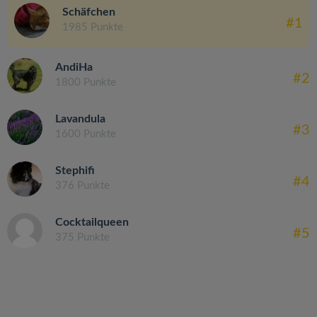
Schäfchen
#1
1985 Punkte
AndiHa
#2
1800 Punkte
Lavandula
#3
1600 Punkte
Stephifi
#4
376 Punkte
Cocktailqueen
#5
375 Punkte