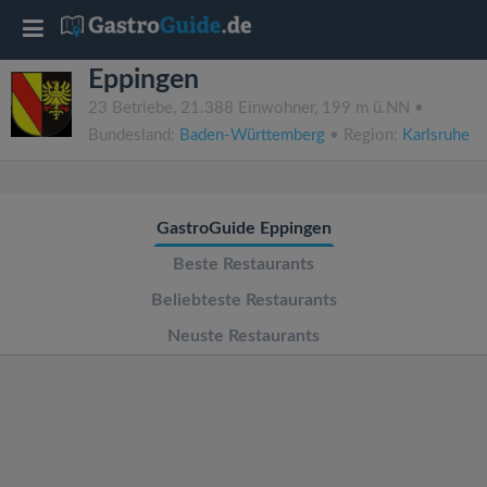
T
Eppingen
o
23 Betriebe, 21.388 Einwohner, 199 m ü.NN •
Bundesland:
Baden-Württemberg
• Region:
Karlsruhe
g
g
GastroGuide Eppingen
l
Beste Restaurants
Beliebteste Restaurants
e
Neuste Restaurants
n
a