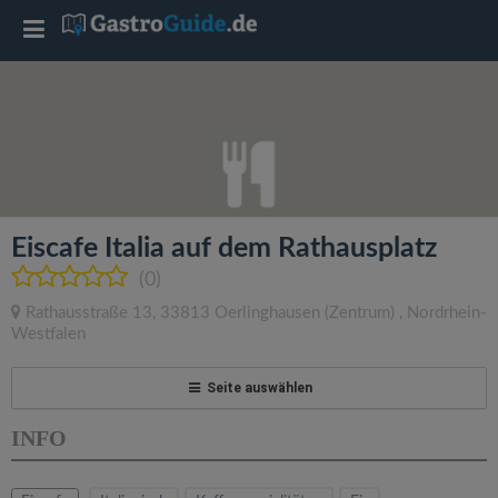
T
o
g
g
Eiscafe Italia auf dem Rathausplatz
l
(0)
Rathausstraße 13
,
33813
Oerlinghausen
(Zentrum)
,
Nordrhein-
e
Westfalen
n
Seite auswählen
INFO
a