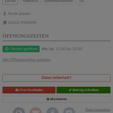
v
Eiscafe
Italienisch
Kaffeespezialitäten
Eis
i
Route planen
05202 9986090
g
ÖFFNUNGSZEITEN
a
Derzeit geöffnet
Mo-So:
11:00 bis 20:00
t
Alle Öffnungszeiten ansehen
i
Daten fehlerhaft?
o
Foto hochladen
Beitrag schreiben
n
Abonnieren
Daten bearbeiten