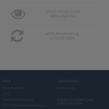
Dieser Eintrag wurde
640
x aufgerufen
Letzte Aktualisierung
am
17.07.2024
ÜBER
GASTROGUIDE
Kontaktanfrage
Deutschland
AGB
Datenschutzerklärung
FÜR RESTAURANTS UND
GASTRONOMEN
APP- & Benutzerdaten löschen