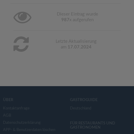
Dieser Eintrag wurde
987
x aufgerufen
Letzte Aktualisierung
am
17.07.2024
ÜBER
GASTROGUIDE
Kontaktanfrage
Deutschland
AGB
Datenschutzerklärung
FÜR RESTAURANTS UND
GASTRONOMEN
APP- & Benutzerdaten löschen