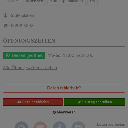
v
Eiscafe
Italienisch
Kaffeespezialitäten
Eis
i
Route planen
05202 6343
g
ÖFFNUNGSZEITEN
a
Derzeit geöffnet
Mo-So:
11:00 bis 21:00
t
Alle Öffnungszeiten ansehen
i
Daten fehlerhaft?
o
Foto hochladen
Beitrag schreiben
n
Abonnieren
Daten bearbeiten