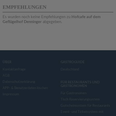
v
EMPFEHLUNGEN
i
Es wurden noch keine Empfehlungen zu
Hofcafe auf dem
Geflügelhof Denninger
abgegeben.
g
a
t
ÜBER
GASTROGUIDE
i
Kontaktanfrage
Deutschland
AGB
Datenschutzerklärung
o
FÜR RESTAURANTS UND
GASTRONOMEN
APP- & Benutzerdaten löschen
Für Gastronomen
Impressum
n
Tisch Reservierungsystem
Gutscheinsystem für Restaurants
Event- und Ticketsystem mit