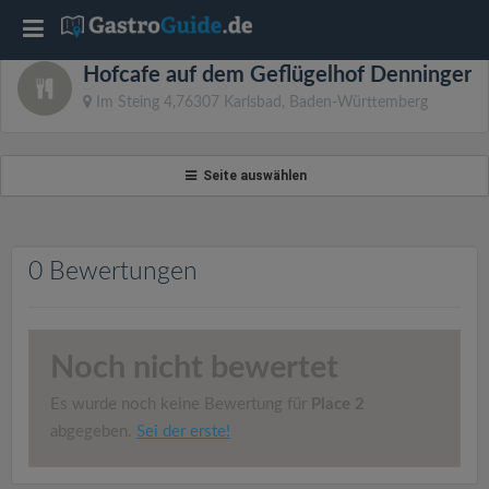
T
Hofcafe auf dem Geflügelhof Denninger
o
Im Steing 4,76307 Karlsbad, Baden-Württemberg
g
Seite auswählen
g
l
0 Bewertungen
e
Noch nicht bewertet
n
Es wurde noch keine Bewertung für
Place 2
a
abgegeben.
Sei der erste!