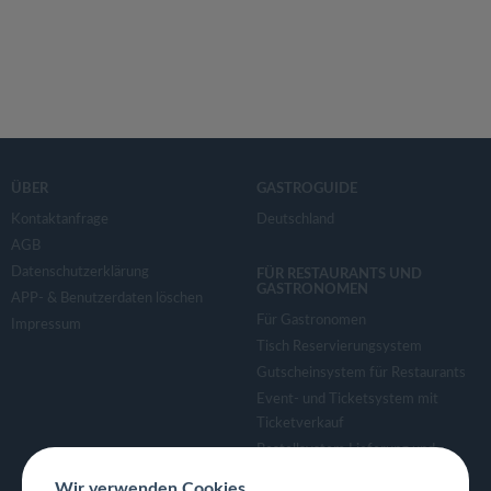
ÜBER
GASTROGUIDE
Kontaktanfrage
Deutschland
AGB
Datenschutzerklärung
FÜR RESTAURANTS UND
GASTRONOMEN
APP- & Benutzerdaten löschen
Für Gastronomen
Impressum
Tisch Reservierungsystem
Gutscheinsystem für Restaurants
Event- und Ticketsystem mit
Ticketverkauf
Bestellsystem Lieferung und
TakeAway
Wir verwenden Cookies