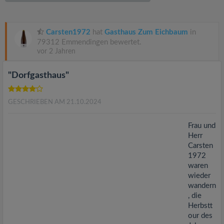
v
i
Carsten1972
hat
Gasthaus Zum Eichbaum
in
79312 Emmendingen bewertet.
vor 2 Jahren
g
"Dorfgasthaus"
a
GESCHRIEBEN AM 21.10.2024
t
Frau und
i
Herr
Carsten
1972
o
waren
wieder
n
wandern
, die
Herbstt
our des