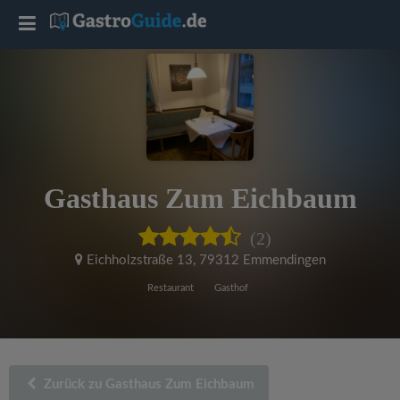
T
o
g
g
Gasthaus Zum Eichbaum
l
(2)
e
Eichholzstraße 13
,
79312 Emmendingen
Restaurant
Gasthof
n
a
Zurück zu Gasthaus Zum Eichbaum