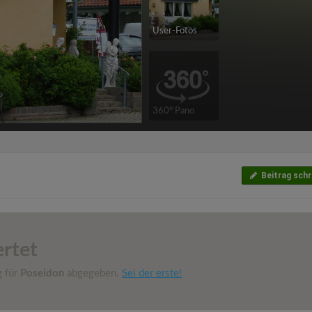
User-Fotos
360° Pano
Beitrag schr
rtet
g für
Poseidon
abgegeben.
Sei der erste!