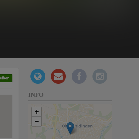
eiben
INFO
+
−