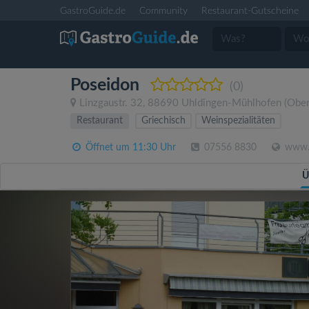
GastroGuide.de
Community
Restaurant-Gutscheine
Poseidon
(0)
Linzgaustr. 32
,
88690
Uhldingen-Mühlhofen
(Ober
Restaurant
Griechisch
Weinspezialitäten
Öffnet um 11:30 Uhr
07556 8830
www.p
Ü