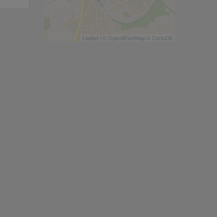
Leaflet
| ©
OpenStreetMap
©
CartoDB