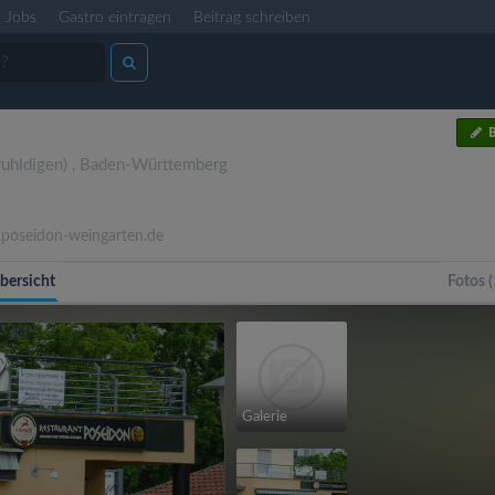
Jobs
Gastro eintragen
Beitrag schreiben
B
uhldigen)
,
Baden-Württemberg
oseidon-weingarten.de
bersicht
Fotos (
Galerie