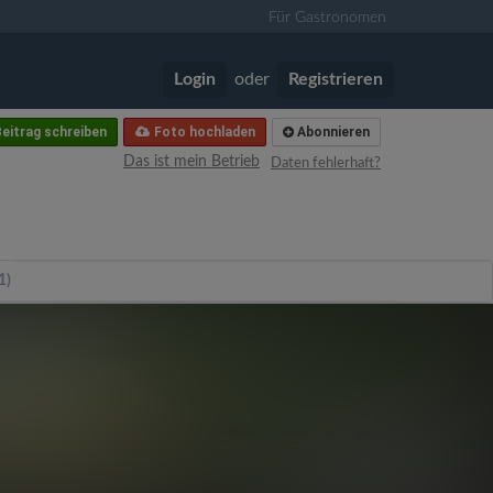
Für Gastronomen
Login
oder
Registrieren
eitrag schreiben
Foto hochladen
Abonnieren
Das ist mein Betrieb
Daten fehlerhaft?
1)