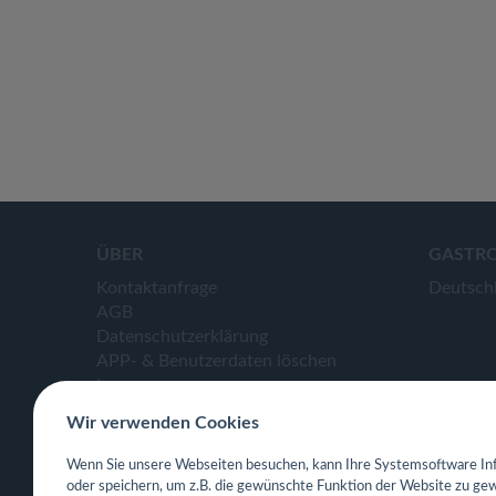
ÜBER
GASTR
Kontaktanfrage
Deutsch
AGB
Datenschutzerklärung
APP- & Benutzerdaten löschen
Impressum
Wir verwenden Cookies
Wenn Sie unsere Webseiten besuchen, kann Ihre Systemsoftware Inf
oder speichern, um z.B. die gewünschte Funktion der Website zu gew