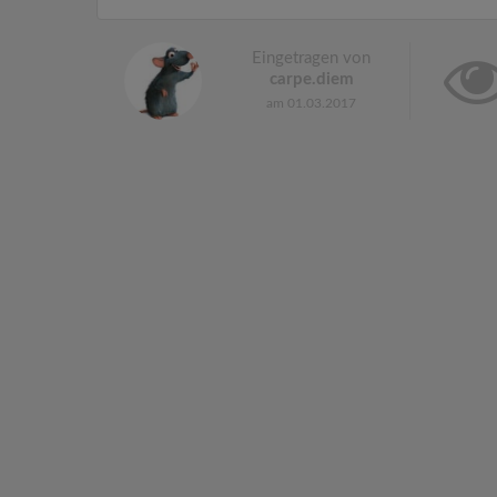
Eingetragen von
carpe.diem
am 01.03.2017