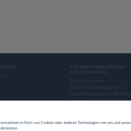
OGUIDE
FÜR RESTAURANTS UND
GASTRONOMEN
land
Für Gastronomen
Tisch Reservierungsystem
Gutscheinsystem für Restaur
Event- und Ticketsystem mit
Ticketverkauf
Bestellsystem Lieferung und
TakeAway
ormationen in Form von Cookies oder anderen Technologien von uns und unser
Webseiten für Restaurant
ährleisten.