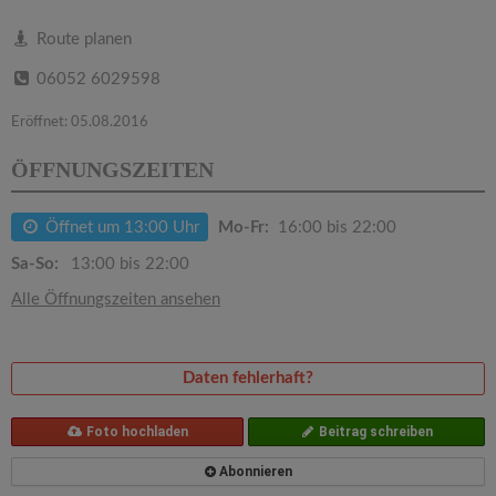
v
Route planen
i
06052 6029598
g
Eröffnet: 05.08.2016
ÖFFNUNGSZEITEN
a
Öffnet um 13:00 Uhr
Mo-Fr:
16:00 bis 22:00
t
Sa-So:
13:00 bis 22:00
i
Alle Öffnungszeiten ansehen
o
Daten fehlerhaft?
n
Foto hochladen
Beitrag schreiben
Abonnieren