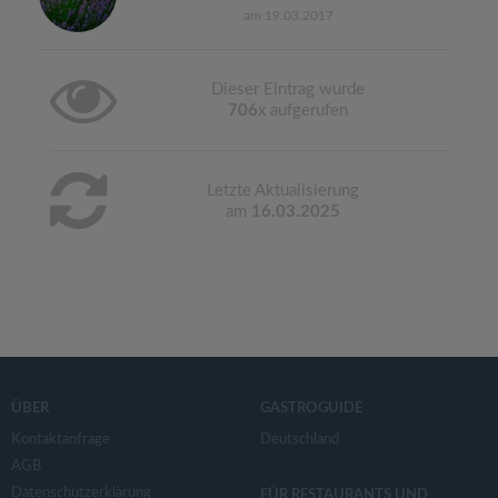
am 19.03.2017
Dieser Eintrag wurde
706
x aufgerufen
Letzte Aktualisierung
am
16.03.2025
ÜBER
GASTROGUIDE
Kontaktanfrage
Deutschland
AGB
Datenschutzerklärung
FÜR RESTAURANTS UND