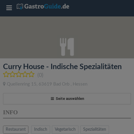
T
o
g
g
Curry House - Indische Spezialitäten
l
(0)
Quellenring 15
,
63619
Bad Orb
,
Hessen
e
Seite auswählen
n
INFO
a
Restaurant
Indisch
Vegetarisch
Spezialitäten