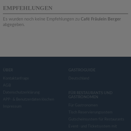
v
EMPFEHLUNGEN
i
Es wurden noch keine Empfehlungen zu
Café Fräulein Berger
abgegeben.
g
a
t
ÜBER
GASTROGUIDE
i
Kontaktanfrage
Deutschland
AGB
Datenschutzerklärung
o
FÜR RESTAURANTS UND
GASTRONOMEN
APP- & Benutzerdaten löschen
Für Gastronomen
Impressum
n
Tisch Reservierungsystem
Gutscheinsystem für Restaurants
Event- und Ticketsystem mit