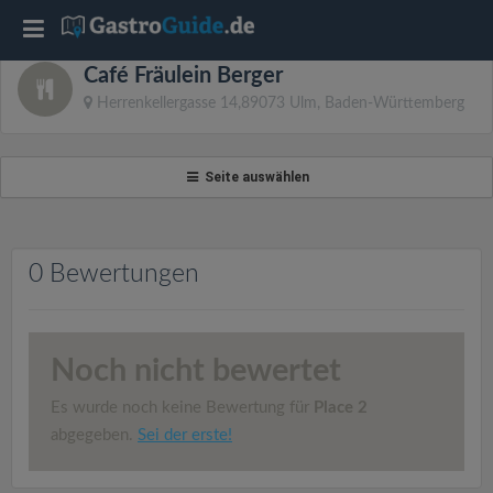
T
Café Fräulein Berger
o
Herrenkellergasse 14,89073 Ulm, Baden-Württemberg
g
Seite auswählen
g
l
0 Bewertungen
e
Noch nicht bewertet
n
Es wurde noch keine Bewertung für
Place 2
a
abgegeben.
Sei der erste!