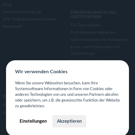
AGB
Datenschutzerklärung
FÜR RESTAURANTS UND
GASTRONOMEN
APP- & Benutzerdaten löschen
Für Gastronomen
Impressum
Tisch Reservierungsystem
Gutscheinsystem für Restaurants
Event- und Ticketsystem mit
Ticketverkauf
Bestellsystem Lieferung und
TakeAway
Wir verwenden Cookies
Webseiten für Restaurant
Eigene App für Restaurant
Wenn Sie unsere Webseiten besuchen, kann Ihre
Systemsoftware Informationen in Form von Cookies oder
anderen Technologien von uns und unseren Partnern abrufen
FOLGE UNS
oder speichern, um z.B. die gewünschte Funktion der Website
Facebook
zu gewährleisten.
Instagram
Einstellungen
Akzeptieren