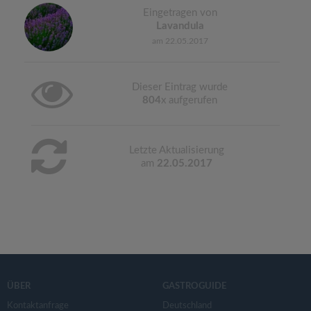
Eingetragen von
Lavandula
am 22.05.2017
Dieser Eintrag wurde
804
x aufgerufen
Letzte Aktualisierung
am
22.05.2017
ÜBER
GASTROGUIDE
Kontaktanfrage
Deutschland