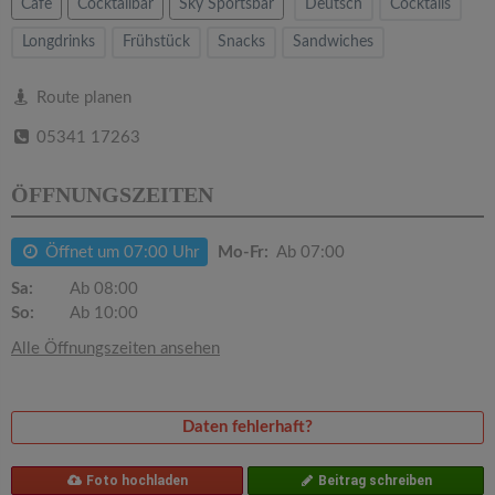
v
Cafe
Cocktailbar
Sky Sportsbar
Deutsch
Cocktails
Longdrinks
Frühstück
Snacks
Sandwiches
i
Route planen
g
05341 17263
a
ÖFFNUNGSZEITEN
t
Öffnet um 07:00 Uhr
Mo-Fr:
Ab 07:00
Sa:
Ab 08:00
i
So:
Ab 10:00
Alle Öffnungszeiten ansehen
o
n
Daten fehlerhaft?
Foto hochladen
Beitrag schreiben