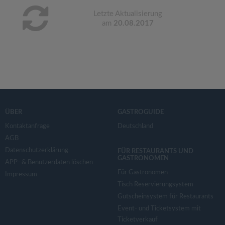
Letzte Aktualisierung
am
20.08.2017
ÜBER
GASTROGUIDE
Kontaktanfrage
Deutschland
AGB
Datenschutzerklärung
FÜR RESTAURANTS UND
GASTRONOMEN
APP- & Benutzerdaten löschen
Für Gastronomen
Impressum
Tisch Reservierungsystem
Gutscheinsystem für Restaurants
Event- und Ticketsystem mit
Ticketverkauf