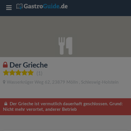
T
o
g
g
Der Grieche
l
(1)
Wasserkrüger Weg 62
,
23879
Mölln
,
Schleswig-Holstein
e
n
Der Grieche ist vermutlich dauerhaft geschlossen. Grund:
Nicht mehr verortet, anderer Betrieb
a