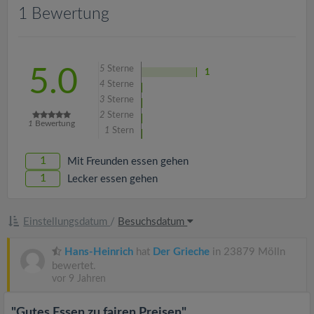
v
1 Bewertung
i
5
Sterne
5.0
1
g
4
Sterne
3
Sterne
a
2
Sterne
1
Bewertung
1
Stern
t
1
Mit Freunden essen gehen
1
Lecker essen gehen
i
Einstellungsdatum
/
Besuchsdatum
o
Hans-Heinrich
hat
Der Grieche
in 23879 Mölln
n
bewertet.
vor 9 Jahren
"Gutes Essen zu fairen Preisen"