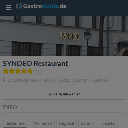
T
o
g
g
SYNDEO Restaurant
l
(1)
Gottschedstraße 1
,
04109
Leipzig
(Zentrum)
,
Sachsen
e
Seite auswählen
n
INFO
a
Restaurant
Mediterran
Regional
Saisonal
Snacks