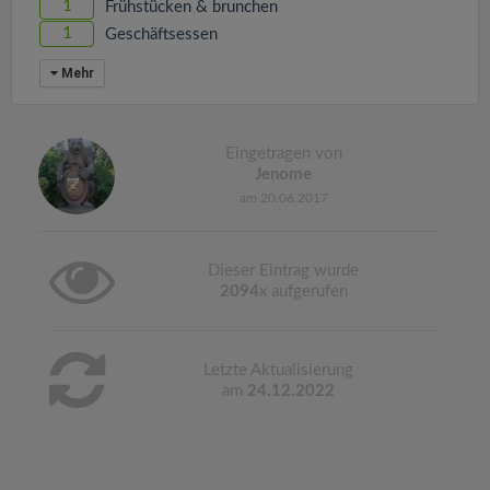
1
Frühstücken & brunchen
1
Geschäftsessen
Mehr
Eingetragen von
Jenome
am 20.06.2017
Dieser Eintrag wurde
2094
x aufgerufen
Letzte Aktualisierung
am
24.12.2022