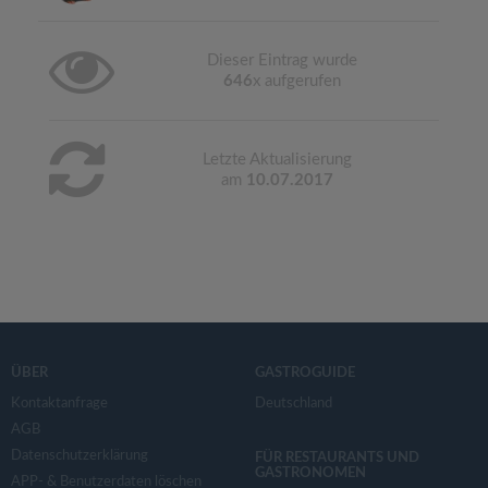
Dieser Eintrag wurde
646
x aufgerufen
Letzte Aktualisierung
am
10.07.2017
ÜBER
GASTROGUIDE
Kontaktanfrage
Deutschland
AGB
Datenschutzerklärung
FÜR RESTAURANTS UND
GASTRONOMEN
APP- & Benutzerdaten löschen