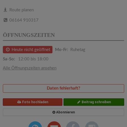
v
Route planen
i
06164 910317
g
ÖFFNUNGSZEITEN
a
Heute nicht geöffnet
Mo-Fr:
Ruhetag
Sa-So:
12:00 bis 18:00
t
Alle Öffnungszeiten ansehen
i
Daten fehlerhaft?
o
Foto hochladen
Beitrag schreiben
n
Abonnieren