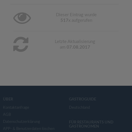
Dieser Eintrag wurde
517
x aufgerufen
Letzte Aktualisierung
am
07.08.2017
ÜBER
GASTROGUIDE
Kontaktanfrage
Deutschland
AGB
Datenschutzerklärung
FÜR RESTAURANTS UND
GASTRONOMEN
APP- & Benutzerdaten löschen