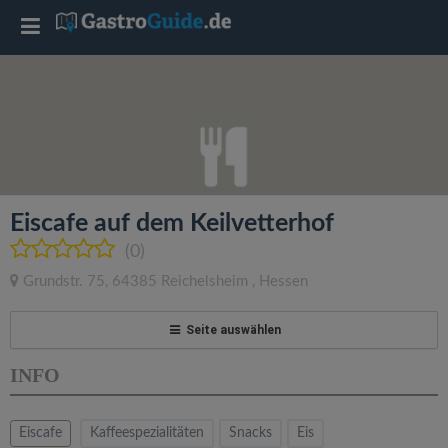
T
o
g
g
Eiscafe auf dem Keilvetterhof
l
(0)
Grundstr. 75
,
64385
Reichelsheim
,
Hessen
e
Seite auswählen
n
INFO
a
Eiscafe
Kaffeespezialitäten
Snacks
Eis