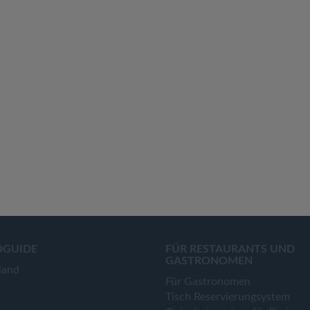
OGUIDE
FÜR RESTAURANTS UND
GASTRONOMEN
land
Für Gastronomen
Tisch Reservierungsystem