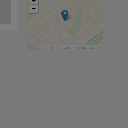
+
−
Leaflet
| ©
OpenStreetMap
©
CartoDB