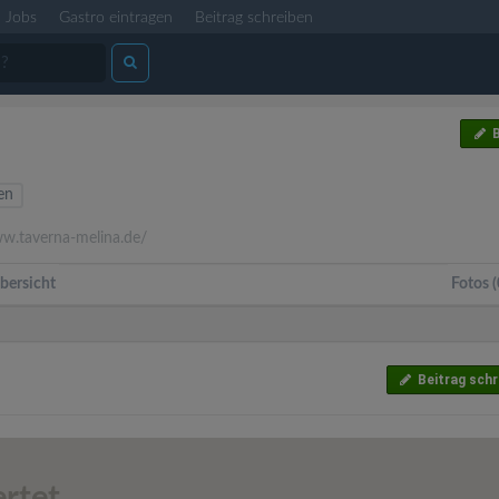
Jobs
Gastro eintragen
Beitrag schreiben
B
ten
.taverna-melina.de/
bersicht
Fotos (
Beitrag schr
rtet