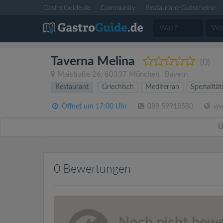
GastroGuide.de
Community
Restaurant-Gutscheine
Taverna Melina
(0)
Maistraße 26
,
80337
München
,
Bayern
Restaurant
Griechisch
Mediterran
Spezialitä
Öffnet um 17:00 Uhr
089 59918580
www
Ü
0 Bewertungen
Noch nicht bewe