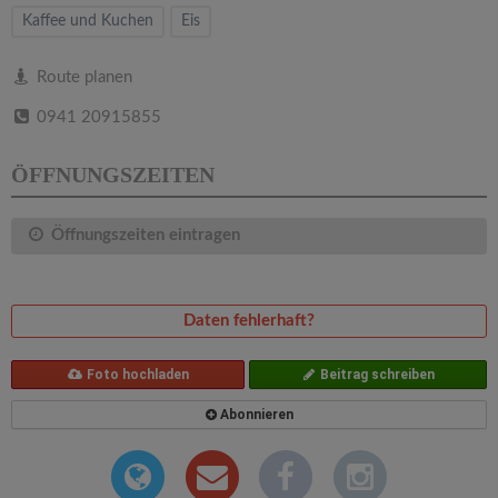
v
Kaffee und Kuchen
Eis
i
Route planen
0941 20915855
g
ÖFFNUNGSZEITEN
a
Öffnungszeiten eintragen
t
i
Daten fehlerhaft?
o
Foto hochladen
Beitrag schreiben
n
Abonnieren