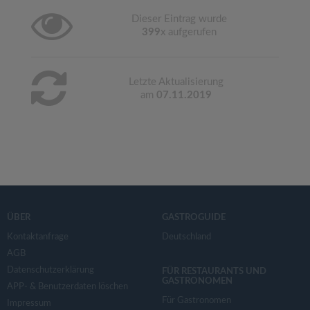
Dieser Eintrag wurde
399
x aufgerufen
Letzte Aktualisierung
am
07.11.2019
ÜBER
GASTROGUIDE
Kontaktanfrage
Deutschland
AGB
Datenschutzerklärung
FÜR RESTAURANTS UND
GASTRONOMEN
APP- & Benutzerdaten löschen
Für Gastronomen
Impressum