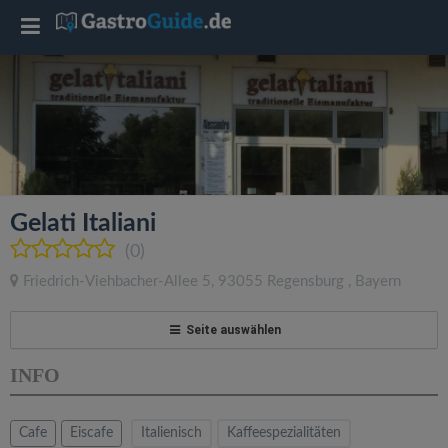
T
o
g
g
Gelati Italiani
l
(0)
Friedrich-Viehbacher-Allee 5
,
93055
Regensburg
,
Bayern
e
Seite auswählen
n
INFO
a
Cafe
Eiscafe
Italienisch
Kaffeespezialitäten