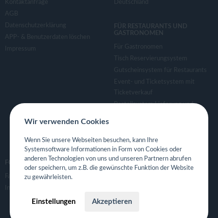
Kontaktanfrage
Deutschland
AGB
Datenschutzerklärung
FÜR RESTAURANTS UND
GASTRONOMEN
APP- & Benutzerdaten löschen
Für Gastronomen
Impressum
Tisch Reservierungsystem
Gutscheinsystem für Restaurants
Event- und Ticketsystem mit
Ticketverkauf
Bestellsystem Lieferung und
TakeAway
Wir verwenden Cookies
Webseiten für Restaurant
Eigene App für Restaurant
Wenn Sie unsere Webseiten besuchen, kann Ihre
Systemsoftware Informationen in Form von Cookies oder
anderen Technologien von uns und unseren Partnern abrufen
FOLGE UNS
oder speichern, um z.B. die gewünschte Funktion der Website
Facebook
zu gewährleisten.
Instagram
Einstellungen
Akzeptieren