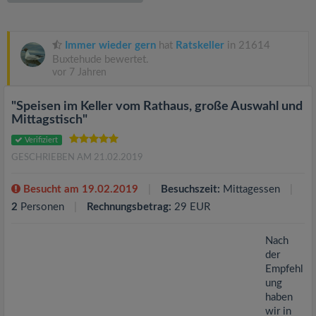
v
i
Immer wieder gern
hat
Ratskeller
in 21614
Buxtehude bewertet.
vor 7 Jahren
g
"Speisen im Keller vom Rathaus, große Auswahl und
a
Mittagstisch"
Verifiziert
t
GESCHRIEBEN AM 21.02.2019
i
Besucht am 19.02.2019
Besuchszeit:
Mittagessen
2
Personen
Rechnungsbetrag:
29 EUR
o
Nach
der
n
Empfehl
ung
haben
wir in