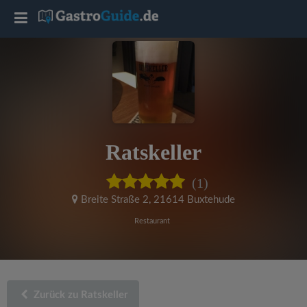
T
o
g
g
Ratskeller
l
(1)
e
Breite Straße 2
,
21614 Buxtehude
Restaurant
n
a
Zurück zu Ratskeller