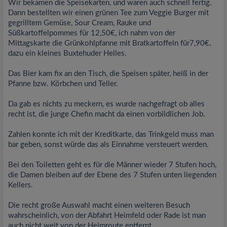
Wir bekamen die Speisekarten, und waren auch schnell fertig.
Dann bestellten wir einen grünen Tee zum Veggie Burger mit
gegrilltem Gemüse, Sour Cream, Rauke und
Süßkartoffelpommes für 12,50€, ich nahm von der
Mittagskarte die Grünkohlpfanne mit Bratkartoffeln für7,90€,
dazu ein kleines Buxtehuder Helles.
Das Bier kam fix an den Tisch, die Speisen später, heiß in der
Pfanne bzw. Körbchen und Teller.
Da gab es nichts zu meckern, es wurde nachgefragt ob alles
recht ist, die junge Chefin macht da einen vorbildlichen Job.
Zahlen konnte ich mit der Kreditkarte, das Trinkgeld muss man
bar geben, sonst würde das als Einnahme versteuert werden.
Bei den Toiletten geht es für die Männer wieder 7 Stufen hoch,
die Damen bleiben auf der Ebene des 7 Stufen unten liegenden
Kellers.
Die recht große Auswahl macht einen weiteren Besuch
wahrscheinlich, von der Abfahrt Heimfeld oder Rade ist man
auch nicht weit von der Heimroute entfernt.