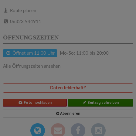
v
Route planen
i
06323 944911
g
ÖFFNUNGSZEITEN
a
Öffnet um 11:00 Uhr
Mo-So:
11:00 bis 20:00
t
Alle Öffnungszeiten ansehen
i
Daten fehlerhaft?
o
Foto hochladen
Beitrag schreiben
n
Abonnieren