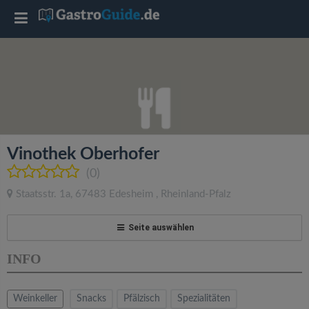
T
o
g
g
Vinothek Oberhofer
l
(0)
Staatsstr. 1a
,
67483
Edesheim
,
Rheinland-Pfalz
e
Seite auswählen
n
INFO
a
Weinkeller
Snacks
Pfälzisch
Spezialitäten