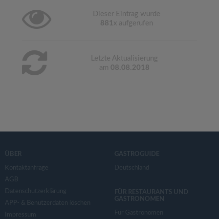
Dieser Eintrag wurde
881
x aufgerufen
Letzte Aktualisierung
am
08.08.2018
ÜBER
GASTROGUIDE
Kontaktanfrage
Deutschland
AGB
Datenschutzerklärung
FÜR RESTAURANTS UND
GASTRONOMEN
APP- & Benutzerdaten löschen
Für Gastronomen
Impressum