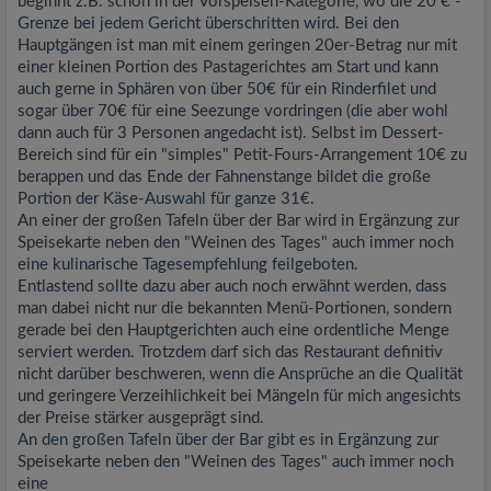
beginnt z.B. schon in der Vorspeisen-Kategorie, wo die 20 € -
Grenze bei jedem Gericht überschritten wird. Bei den
Hauptgängen ist man mit einem geringen 20er-Betrag nur mit
einer kleinen Portion des Pastagerichtes am Start und kann
auch gerne in Sphären von über 50€ für ein Rinderfilet und
sogar über 70€ für eine Seezunge vordringen (die aber wohl
dann auch für 3 Personen angedacht ist). Selbst im Dessert-
Bereich sind für ein "simples" Petit-Fours-Arrangement 10€ zu
berappen und das Ende der Fahnenstange bildet die große
Portion der Käse-Auswahl für ganze 31€.
An einer der großen Tafeln über der Bar wird in Ergänzung zur
Speisekarte neben den "Weinen des Tages" auch immer noch
eine kulinarische Tagesempfehlung feilgeboten.
Entlastend sollte dazu aber auch noch erwähnt werden, dass
man dabei nicht nur die bekannten Menü-Portionen, sondern
gerade bei den Hauptgerichten auch eine ordentliche Menge
serviert werden. Trotzdem darf sich das Restaurant definitiv
nicht darüber beschweren, wenn die Ansprüche an die Qualität
und geringere Verzeihlichkeit bei Mängeln für mich angesichts
der Preise stärker ausgeprägt sind.
An den großen Tafeln über der Bar gibt es in Ergänzung zur
Speisekarte neben den "Weinen des Tages" auch immer noch
eine