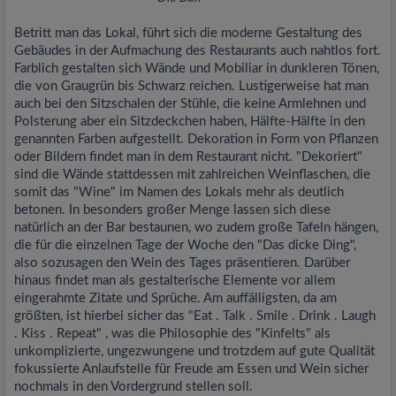
Betritt man das Lokal, führt sich die moderne Gestaltung des
Gebäudes in der Aufmachung des Restaurants auch nahtlos fort.
Farblich gestalten sich Wände und Mobiliar in dunkleren Tönen,
die von Graugrün bis Schwarz reichen. Lustigerweise hat man
auch bei den Sitzschalen der Stühle, die keine Armlehnen und
Polsterung aber ein Sitzdeckchen haben, Hälfte-Hälfte in den
genannten Farben aufgestellt. Dekoration in Form von Pflanzen
oder Bildern findet man in dem Restaurant nicht. "Dekoriert"
sind die Wände stattdessen mit zahlreichen Weinflaschen, die
somit das "Wine" im Namen des Lokals mehr als deutlich
betonen. In besonders großer Menge lassen sich diese
natürlich an der Bar bestaunen, wo zudem große Tafeln hängen,
die für die einzelnen Tage der Woche den "Das dicke Ding",
also sozusagen den Wein des Tages präsentieren. Darüber
hinaus findet man als gestalterische Elemente vor allem
eingerahmte Zitate und Sprüche. Am auffälligsten, da am
größten, ist hierbei sicher das "Eat . Talk . Smile . Drink . Laugh
. Kiss . Repeat" , was die Philosophie des "Kinfelts" als
unkomplizierte, ungezwungene und trotzdem auf gute Qualität
fokussierte Anlaufstelle für Freude am Essen und Wein sicher
nochmals in den Vordergrund stellen soll.