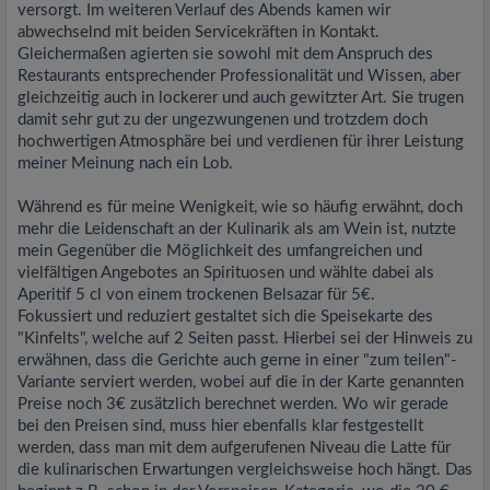
versorgt. Im weiteren Verlauf des Abends kamen wir
abwechselnd mit beiden Servicekräften in Kontakt.
Gleichermaßen agierten sie sowohl mit dem Anspruch des
Restaurants entsprechender Professionalität und Wissen, aber
gleichzeitig auch in lockerer und auch gewitzter Art. Sie trugen
damit sehr gut zu der ungezwungenen und trotzdem doch
hochwertigen Atmosphäre bei und verdienen für ihrer Leistung
meiner Meinung nach ein Lob.
Während es für meine Wenigkeit, wie so häufig erwähnt, doch
mehr die Leidenschaft an der Kulinarik als am Wein ist, nutzte
mein Gegenüber die Möglichkeit des umfangreichen und
vielfältigen Angebotes an Spirituosen und wählte dabei als
Aperitif 5 cl von einem trockenen Belsazar für 5€.
Fokussiert und reduziert gestaltet sich die Speisekarte des
"Kinfelts", welche auf 2 Seiten passt. Hierbei sei der Hinweis zu
erwähnen, dass die Gerichte auch gerne in einer "zum teilen"-
Variante serviert werden, wobei auf die in der Karte genannten
Preise noch 3€ zusätzlich berechnet werden. Wo wir gerade
bei den Preisen sind, muss hier ebenfalls klar festgestellt
werden, dass man mit dem aufgerufenen Niveau die Latte für
die kulinarischen Erwartungen vergleichsweise hoch hängt. Das