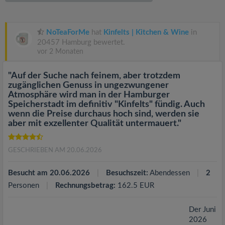
v
i
NoTeaForMe
hat
Kinfelts | Kitchen & Wine
in
20457 Hamburg bewertet.
vor 2 Monaten
g
"Auf der Suche nach feinem, aber trotzdem
a
zugänglichen Genuss in ungezwungener
Atmosphäre wird man in der Hamburger
Speicherstadt im definitiv "Kinfelts" fündig. Auch
t
wenn die Preise durchaus hoch sind, werden sie
aber mit exzellenter Qualität untermauert."
i
GESCHRIEBEN AM 20.06.2026
o
Besucht am 20.06.2026
Besuchszeit:
Abendessen
2
Personen
Rechnungsbetrag:
162.5 EUR
n
Der Juni
2026