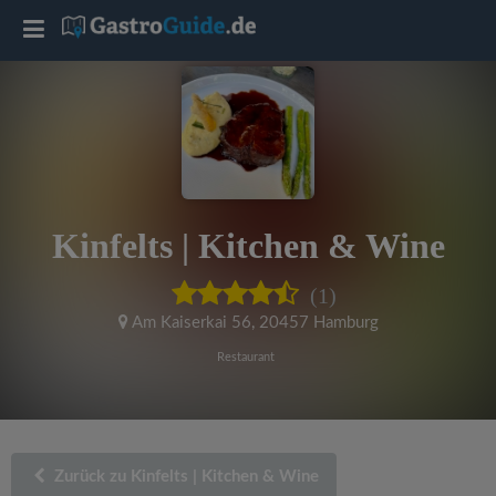
T
o
g
g
Kinfelts | Kitchen & Wine
l
(1)
e
Am Kaiserkai 56
,
20457 Hamburg
Restaurant
n
a
Zurück zu Kinfelts | Kitchen & Wine