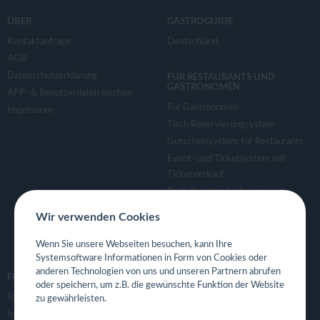
ÜBER
GASTROGUIDE
Kontaktanfrage
Deutschland
AGB
Datenschutzerklärung
FÜR RESTAURANTS UND
GASTRONOMEN
APP- & Benutzerdaten löschen
Für Gastronomen
Impressum
Tisch Reservierungsystem
Gutscheinsystem für Restaurants
Event- und Ticketsystem mit
Ticketverkauf
Bestellsystem Lieferung und
TakeAway
Wir verwenden Cookies
Webseiten für Restaurant
Eigene App für Restaurant
Wenn Sie unsere Webseiten besuchen, kann Ihre
Systemsoftware Informationen in Form von Cookies oder
anderen Technologien von uns und unseren Partnern abrufen
FOLGE UNS
oder speichern, um z.B. die gewünschte Funktion der Website
Facebook
zu gewährleisten.
Instagram