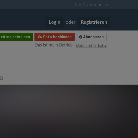
Für Gastronomen
Login
oder
Registrieren
eitrag schreiben
Foto hochladen
Abonnieren
Das ist mein Betrieb
Daten fehlerhaft?
2)