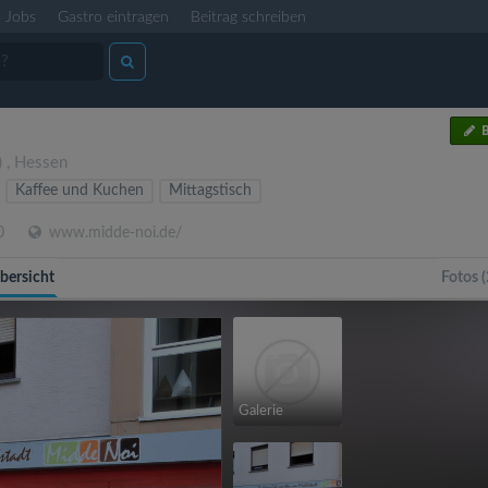
Jobs
Gastro eintragen
Beitrag schreiben
B
)
,
Hessen
Kaffee und Kuchen
Mittagstisch
0
www.midde-noi.de/
bersicht
Fotos (
Galerie