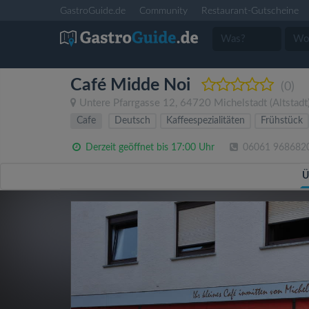
GastroGuide.de
Community
Restaurant-Gutscheine
Café Midde Noi
(0)
Untere Pfarrgasse 12
,
64720
Michelstadt
(Altstadt
Cafe
Deutsch
Kaffeespezialitäten
Frühstück
Derzeit geöffnet bis 17:00 Uhr
06061 968682
Ü