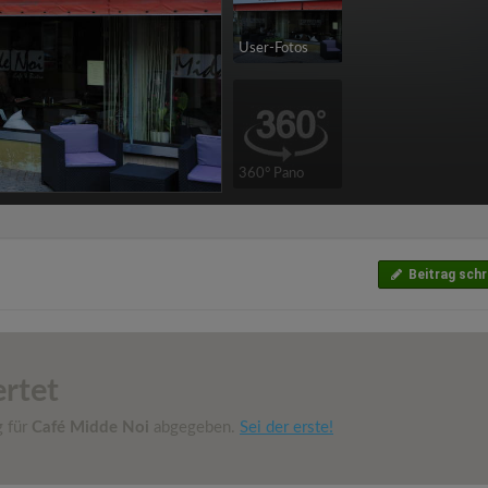
User-Fotos
360° Pano
Beitrag schr
rtet
g für
Café Midde Noi
abgegeben.
Sei der erste!