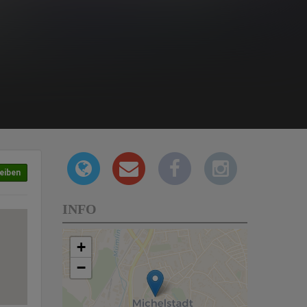
eiben
INFO
+
−