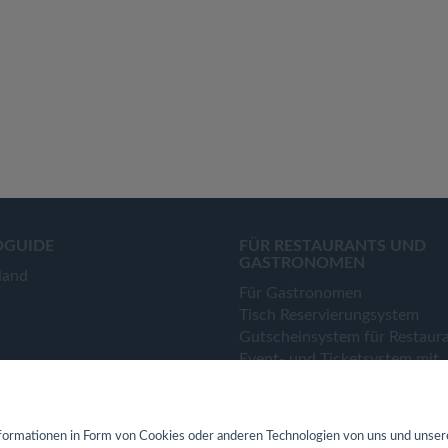
OGUIDE
FÜR RESTAURANTS UND
GASTRONOMEN
land
Für Gastronomen
Tisch Reservierungsystem
Gutscheinsystem für Restaur
Event- und Ticketsystem mit
Ticketverkauf
Bestellsystem Lieferung und
TakeAway
ormationen in Form von Cookies oder anderen Technologien von uns und unser
Webseiten für Restaurant