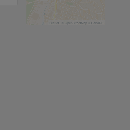
Leaflet
| ©
OpenStreetMap
©
CartoDB