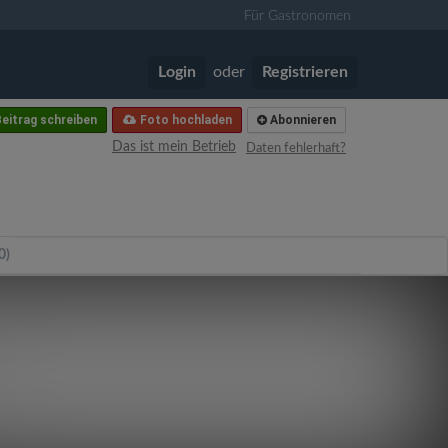
Für Gastronomen
Login
oder
Registrieren
eitrag schreiben
Foto hochladen
Abonnieren
Das ist mein Betrieb
Daten fehlerhaft?
0)