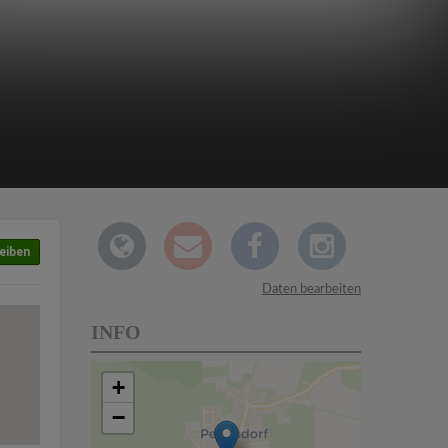
eiben
Daten bearbeiten
INFO
+
−