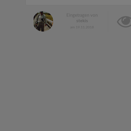
Eingetragen von
stekis
am 19.11.2018