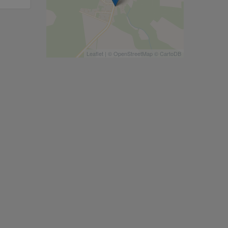
Leaflet
| ©
OpenStreetMap
©
CartoDB