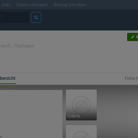
Jobs
Gastro eintragen
Beitrag schreiben
B
sdorf)
,
Thüringen
bersicht
Fotos (
Galerie