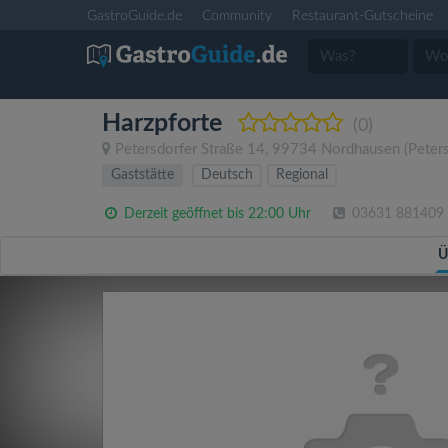
GastroGuide.de
Community
Restaurant-Gutscheine
Harzpforte
(0)
Petersdorfer Straße 14
,
99734
Nordhausen
(Peter
Gaststätte
Deutsch
Regional
Derzeit geöffnet bis 22:00 Uhr
03631 881409
Ü