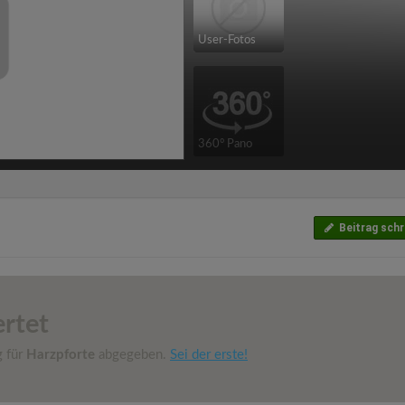
User-Fotos
360° Pano
Beitrag schr
rtet
g für
Harzpforte
abgegeben.
Sei der erste!