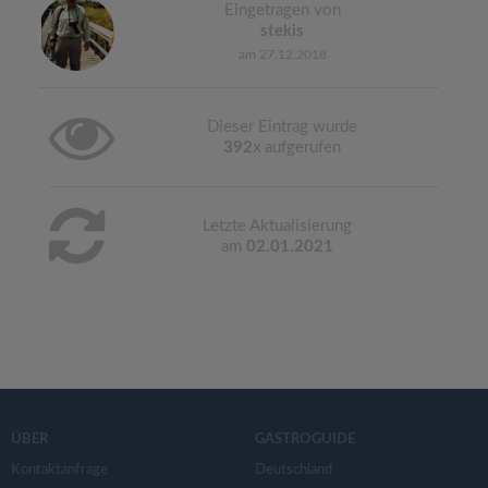
Eingetragen von
stekis
am 27.12.2018
Dieser Eintrag wurde
392
x aufgerufen
Letzte Aktualisierung
am
02.01.2021
ÜBER
GASTROGUIDE
Kontaktanfrage
Deutschland