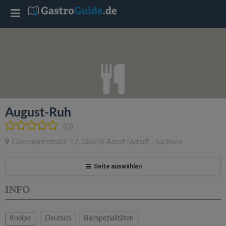
T
o
g
g
August-Ruh
l
(0)
Goesmannstraße 12
,
08626
Adorf
(Adorf)
,
Sachsen
e
Seite auswählen
n
INFO
a
Kneipe
Deutsch
Bierspezialitäten