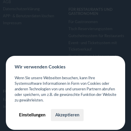
AGB
Datenschutzerklärung
FÜR RESTAURANTS UND
GASTRONOMEN
APP- & Benutzerdaten löschen
Für Gastronomen
Impressum
Tisch Reservierungsystem
Gutscheinsystem für Restaurants
Event- und Ticketsystem mit
Ticketverkauf
Bestellsystem Lieferung und
TakeAway
Wir verwenden Cookies
Webseiten für Restaurant
Eigene App für Restaurant
Wenn Sie unsere Webseiten besuchen, kann Ihre
Systemsoftware Informationen in Form von Cookies oder
anderen Technologien von uns und unseren Partnern abrufen
FOLGE UNS
oder speichern, um z.B. die gewünschte Funktion der Website
Facebook
zu gewährleisten.
Instagram
Einstellungen
Akzeptieren