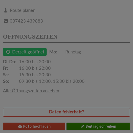
v
Route planen
i
037423 439883
g
ÖFFNUNGSZEITEN
a
Derzeit geöffnet
Mo:
Ruhetag
Di-Do:
16:00 bis 20:00
t
Fr:
16:00 bis 22:00
Sa:
15:30 bis 20:30
i
So:
09:30 bis 12:00, 15:30 bis 20:00
Alle Öffnungszeiten ansehen
o
n
Daten fehlerhaft?
Foto hochladen
Beitrag schreiben