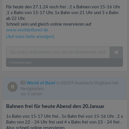
Für heute den 27.1.24 noch frei : 2 x Bahnen von 15-16 Uhr
,1 x Bahn von 15-17 Uhr, 1x Bahn von 21 Uhr und 3 x Bahn
ab 22 Uhr.
Schnell sein und gleich online reservieren auf
www.worldofbowl.de
[Auf extra Seite anzeigen]
0
Kommentare
World of Bowl
in 08209 Auerbach/Vogtland hat
Neuigkeiten.
vor 3 Jahren
Bahnen frei für heute Abend den 20.Januar
1x Bahn von 15-17 Uhr frei , 5x Bahn frei von 15-16 Uhr , 2 x
Bahn von 22 - 24 Uhr frei und 4 x Bahn frei von 23 - 24 frei .
Also schnell online reservieren.