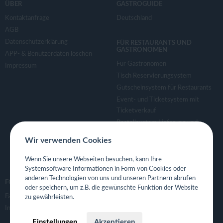
ÜBER
GASTROGUIDE
Kontaktanfrage
Deutschland
AGB
Datenschutzerklärung
FÜR RESTAURANTS UND
GASTRONOMEN
APP- & Benutzerdaten löschen
Für Gastronomen
Impressum
Tisch Reservierungsystem
Gutscheinsystem für Restaurants
Event- und Ticketsystem mit
Ticketverkauf
Bestellsystem Lieferung und
TakeAway
Wir verwenden Cookies
Webseiten für Restaurant
Eigene App für Restaurant
Wenn Sie unsere Webseiten besuchen, kann Ihre
Systemsoftware Informationen in Form von Cookies oder
anderen Technologien von uns und unseren Partnern abrufen
FOLGE UNS
oder speichern, um z.B. die gewünschte Funktion der Website
Facebook
zu gewährleisten.
Instagram
Einstellungen
Akzeptieren