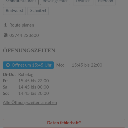
v
Schnellrestaurant
Bowlingcenter
Deutsch
Fastfood
Bratwurst
Schnitzel
i
Route planen
g
03744 223600
a
ÖFFNUNGSZEITEN
t
Öffnet um 15:45 Uhr
Mo:
15:45 bis 22:00
Di-Do:
Ruhetag
i
Fr:
15:45 bis 23:00
Sa:
14:45 bis 00:00
o
So:
14:45 bis 20:00
Alle Öffnungszeiten ansehen
n
Daten fehlerhaft?