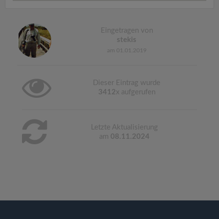
Eingetragen von
stekis
am 01.01.2019
Dieser Eintrag wurde
3412
x aufgerufen
Letzte Aktualisierung
am
08.11.2024