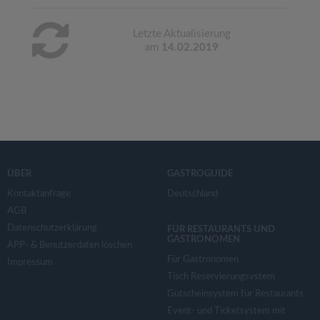
Letzte Aktualisierung
am
14.02.2019
ÜBER
GASTROGUIDE
Kontaktanfrage
Deutschland
AGB
Datenschutzerklärung
FÜR RESTAURANTS UND
GASTRONOMEN
APP- & Benutzerdaten löschen
Für Gastronomen
Impressum
Tisch Reservierungsystem
Gutscheinsystem für Restaurants
Event- und Ticketsystem mit