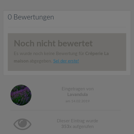
v
0 Bewertungen
i
g
Noch nicht bewertet
a
Es wurde noch keine Bewertung für
Crêperie La
maison
abgegeben.
Sei der erste!
t
i
Eingetragen von
Lavandula
o
am 14.02.2019
n
Dieser Eintrag wurde
353
x aufgerufen