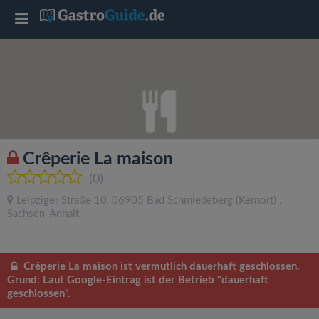
T
o
g
g
Crêperie La maison
l
(0)
Leipziger Straße 10
,
06905
Bad Schmiedeberg
(Kernort)
,
e
Sachsen-Anhalt
n
Crêperie La maison ist vermutlich dauerhaft geschlossen.
Grund: Laut Google-Eintrag ist der Betrieb "dauerhaft
a
geschlossen".