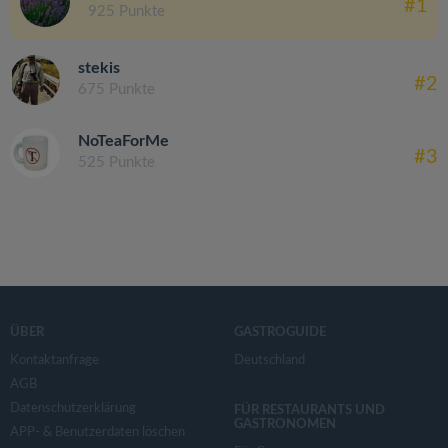
#1
925 Punkte
stekis
#2
675 Punkte
NoTeaForMe
#3
525 Punkte
ÜBER
GASTROGUIDE
Kontaktanfrage
Deutschland
AGB
Datenschutzerklärung
FÜR RESTAURANTS UND
GASTRONOMEN
APP- & Benutzerdaten löschen