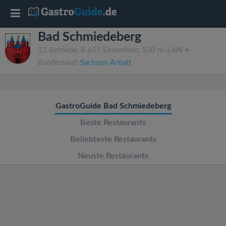
T
Bad Schmiedeberg
o
12 Betriebe, 8.655 Einwohner, 100 m ü.NN •
Bundesland:
Sachsen-Anhalt
g
g
GastroGuide Bad Schmiedeberg
l
Beste Restaurants
Beliebteste Restaurants
e
Neuste Restaurants
n
a