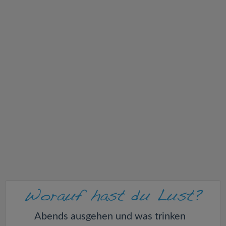
v
i
g
a
t
i
o
n
Abends ausgehen und was trinken