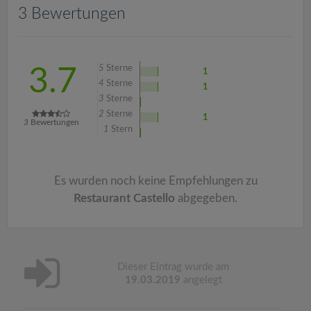
v
3 Bewertungen
i
5
Sterne
3.7
1
g
4
Sterne
1
3
Sterne
a
2
Sterne
1
3
Bewertungen
1
Stern
t
Es wurden noch keine Empfehlungen zu
i
Restaurant Castello
abgegeben.
o
n
Dieser Eintrag wurde am
19.03.2019
angelegt