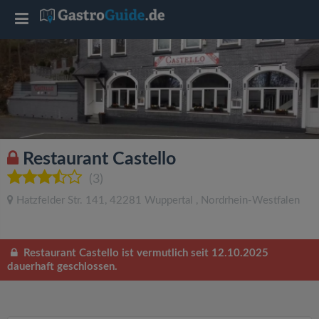
T
o
g
g
Restaurant Castello
l
(3)
Hatzfelder Str. 141
,
42281
Wuppertal
,
Nordrhein-Westfalen
e
n
Restaurant Castello ist vermutlich seit 12.10.2025
dauerhaft geschlossen.
a