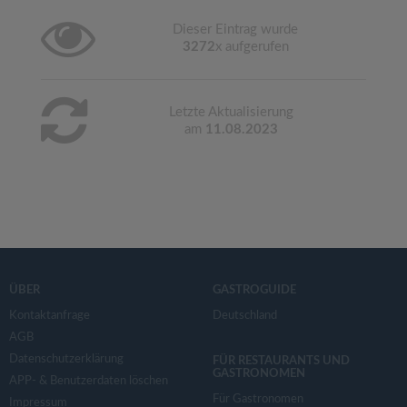
Dieser Eintrag wurde
3272
x aufgerufen
Letzte Aktualisierung
am
11.08.2023
ÜBER
GASTROGUIDE
Kontaktanfrage
Deutschland
AGB
Datenschutzerklärung
FÜR RESTAURANTS UND
GASTRONOMEN
APP- & Benutzerdaten löschen
Für Gastronomen
Impressum