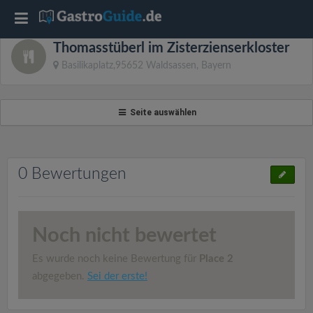
T
Thomasstüberl im Zisterzienserkloster
o
Basilikaplatz,95652 Waldsassen, Bayern
g
Seite auswählen
g
l
0 Bewertungen
e
Noch nicht bewertet
n
Es wurde noch keine Bewertung für
Place 2
a
abgegeben.
Sei der erste!