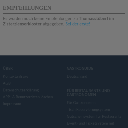
v
EMPFEHLUNGEN
i
Es wurden noch keine Empfehlungen zu
Thomasstüberl im
Zisterzienserkloster
abgegeben.
Sei der erste!
g
a
t
ÜBER
GASTROGUIDE
i
Kontaktanfrage
Deutschland
AGB
Datenschutzerklärung
o
FÜR RESTAURANTS UND
GASTRONOMEN
APP- & Benutzerdaten löschen
Für Gastronomen
Impressum
n
Tisch Reservierungsystem
Gutscheinsystem für Restaurants
Event- und Ticketsystem mit