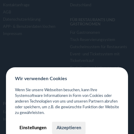
Kontaktanfrage
Deutschland
AGB
Datenschutzerklärung
FÜR RESTAURANTS UND
GASTRONOMEN
APP- & Benutzerdaten löschen
Für Gastronomen
Impressum
Tisch Reservierungsystem
Gutscheinsystem für Restaurants
Event- und Ticketsystem mit
Ticketverkauf
Bestellsystem Lieferung und
TakeAway
Wir verwenden Cookies
Webseiten für Restaurant
Eigene App für Restaurant
Wenn Sie unsere Webseiten besuchen, kann Ihre
Systemsoftware Informationen in Form von Cookies oder
anderen Technologien von uns und unseren Partnern abrufen
FOLGE UNS
oder speichern, um z.B. die gewünschte Funktion der Website
Facebook
zu gewährleisten.
Instagram
Einstellungen
Akzeptieren