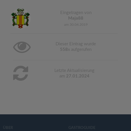
Eingetragen von
Maja88
am 30.04.2019
Dieser Eintrag wurde
558
x aufgerufen
Letzte Aktualisierung
am
27.01.2024
ÜBER
GASTROGUIDE