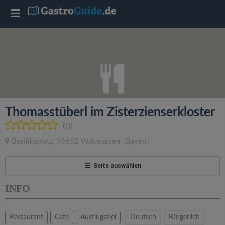
T
o
g
g
Thomasstüberl im Zisterzienserkloster
l
(0)
Basilikaplatz
,
95652
Waldsassen
,
Bayern
e
Seite auswählen
n
INFO
a
Restaurant
Cafe
Ausflugsziel
Deutsch
Bürgerlich