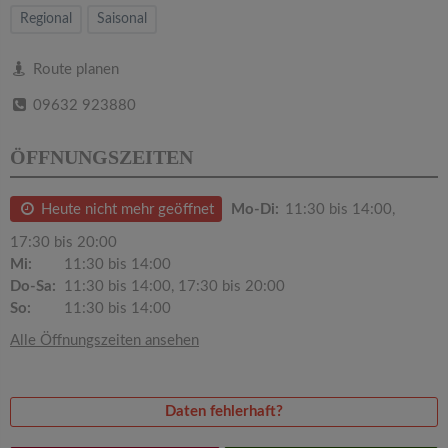
v
Regional
Saisonal
i
Route planen
09632 923880
g
ÖFFNUNGSZEITEN
a
Heute nicht mehr geöffnet
Mo-Di:
11:30 bis 14:00,
t
17:30 bis 20:00
Mi:
11:30 bis 14:00
i
Do-Sa:
11:30 bis 14:00, 17:30 bis 20:00
So:
11:30 bis 14:00
o
Alle Öffnungszeiten ansehen
n
Daten fehlerhaft?