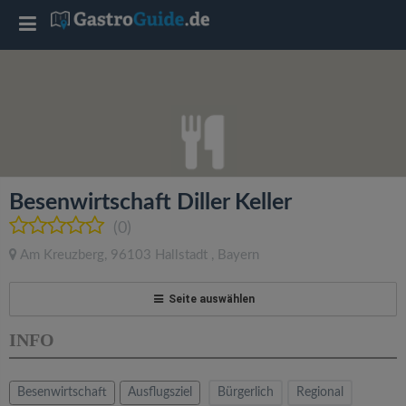
T
o
g
g
Besenwirtschaft Diller Keller
l
(0)
Am Kreuzberg
,
96103
Hallstadt
,
Bayern
e
Seite auswählen
n
INFO
a
Besenwirtschaft
Ausflugsziel
Bürgerlich
Regional