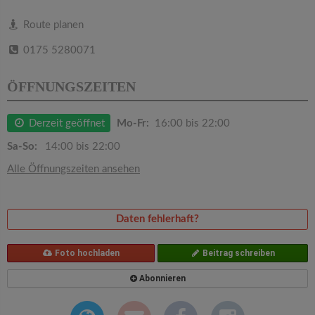
v
Route planen
i
0175 5280071
g
ÖFFNUNGSZEITEN
a
Derzeit geöffnet
Mo-Fr:
16:00 bis 22:00
Sa-So:
14:00 bis 22:00
t
Alle Öffnungszeiten ansehen
i
Daten fehlerhaft?
o
Foto hochladen
Beitrag schreiben
n
Abonnieren