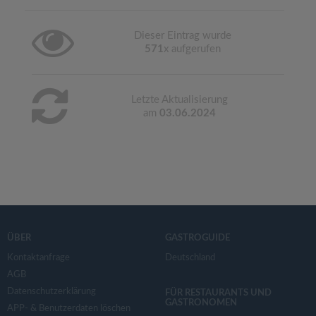
Dieser Eintrag wurde
571
x aufgerufen
Letzte Aktualisierung
am
03.06.2024
ÜBER
GASTROGUIDE
Kontaktanfrage
Deutschland
AGB
Datenschutzerklärung
FÜR RESTAURANTS UND
GASTRONOMEN
APP- & Benutzerdaten löschen