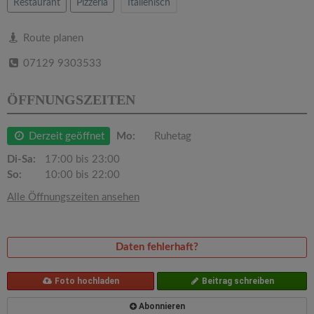
v
Restaurant
Pizzeria
Italienisch
i
Route planen
07129 9303533
g
ÖFFNUNGSZEITEN
a
Derzeit geöffnet
Mo:
Ruhetag
t
Di-Sa:
17:00 bis 23:00
So:
10:00 bis 22:00
i
Alle Öffnungszeiten ansehen
o
Daten fehlerhaft?
n
Foto hochladen
Beitrag schreiben
Abonnieren