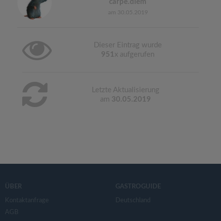
carpe.diem
am 30.05.2019
Dieser Eintrag wurde
951
x aufgerufen
Letzte Aktualisierung
am
30.05.2019
ÜBER
GASTROGUIDE
Kontaktanfrage
Deutschland
AGB