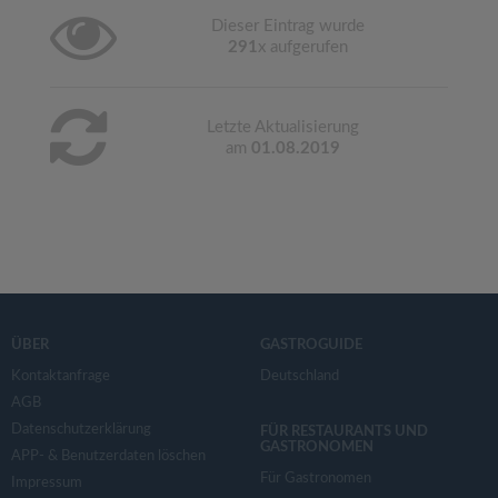
Dieser Eintrag wurde
291
x aufgerufen
Letzte Aktualisierung
am
01.08.2019
ÜBER
GASTROGUIDE
Kontaktanfrage
Deutschland
AGB
Datenschutzerklärung
FÜR RESTAURANTS UND
GASTRONOMEN
APP- & Benutzerdaten löschen
Für Gastronomen
Impressum