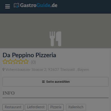
T
o
g
g
Da Peppino Pizzeria
l
(0)
Vohenstrausser Strasse 2
,
92637
Theisseil
,
Bayern
e
Seite auswählen
n
INFO
a
Restaurant
Lieferdienst
Pizzeria
Italienisch