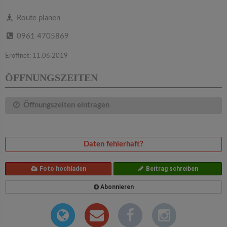
v
Route planen
i
0961 4705869
g
Eröffnet: 11.06.2019
ÖFFNUNGSZEITEN
a
Öffnungszeiten eintragen
t
i
Daten fehlerhaft?
o
Foto hochladen
Beitrag schreiben
Abonnieren
n