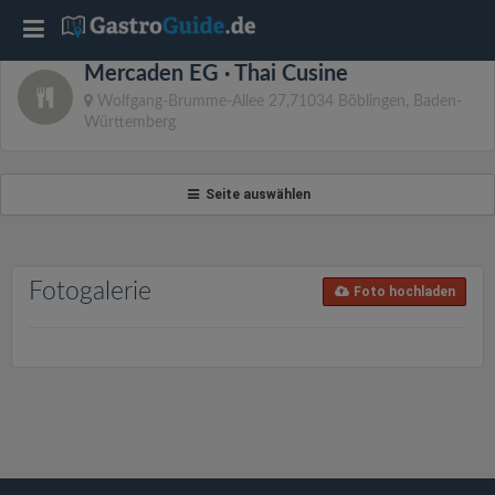
T
Mercaden EG · Thai Cusine
o
Wolfgang-Brumme-Allee 27,71034 Böblingen, Baden-
Württemberg
g
Seite auswählen
g
l
Fotogalerie
Foto hochladen
e
n
a