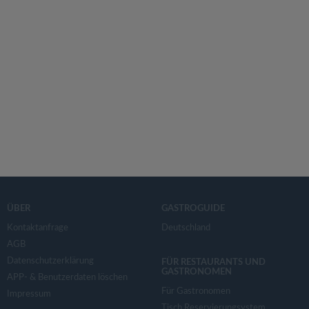
ÜBER
GASTROGUIDE
Kontaktanfrage
Deutschland
AGB
Datenschutzerklärung
FÜR RESTAURANTS UND
GASTRONOMEN
APP- & Benutzerdaten löschen
Für Gastronomen
Impressum
Tisch Reservierungsystem