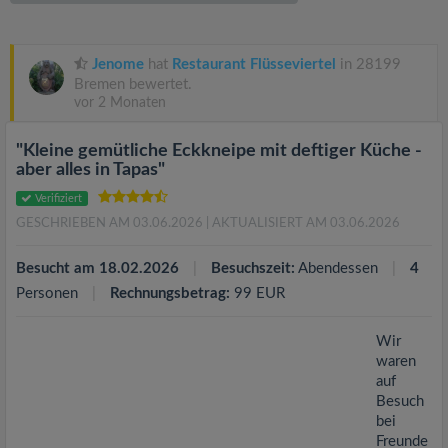
v
i
Jenome
hat
Restaurant Flüsseviertel
in 28199
Bremen bewertet.
vor 2 Monaten
g
"Kleine gemütliche Eckkneipe mit deftiger Küche -
a
aber alles in Tapas"
Verifiziert
t
GESCHRIEBEN AM 03.06.2026
| AKTUALISIERT AM 03.06.2026
i
Besucht am 18.02.2026
Besuchszeit:
Abendessen
4
Personen
Rechnungsbetrag:
99 EUR
o
Wir
waren
n
auf
Besuch
bei
Freunde