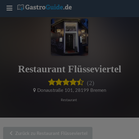
T
o
g
g
Restaurant Flüsseviertel
l
(2)
e
Donaustraße 101
,
28199 Bremen
Restaurant
n
a
Zurück zu Restaurant Flüsseviertel