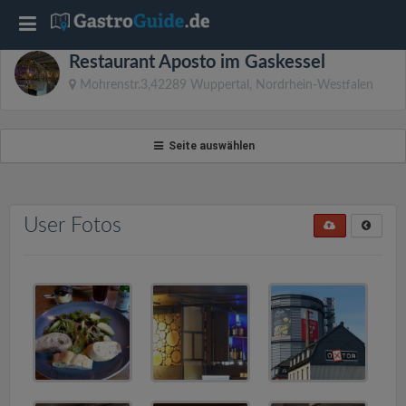
T
Restaurant Aposto im Gaskessel
o
Mohrenstr.3,42289 Wuppertal, Nordrhein-Westfalen
g
Seite auswählen
g
l
User Fotos
e
n
a