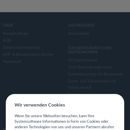
ÜBER
GASTROGUIDE
Kontaktanfrage
Deutschland
AGB
Datenschutzerklärung
FÜR RESTAURANTS UND
GASTRONOMEN
APP- & Benutzerdaten löschen
Für Gastronomen
Impressum
Tisch Reservierungsystem
Gutscheinsystem für Restaurants
Event- und Ticketsystem mit
Ticketverkauf
Bestellsystem Lieferung und
TakeAway
Wir verwenden Cookies
Webseiten für Restaurant
Eigene App für Restaurant
Wenn Sie unsere Webseiten besuchen, kann Ihre
Systemsoftware Informationen in Form von Cookies oder
anderen Technologien von uns und unseren Partnern abrufen
FOLGE UNS