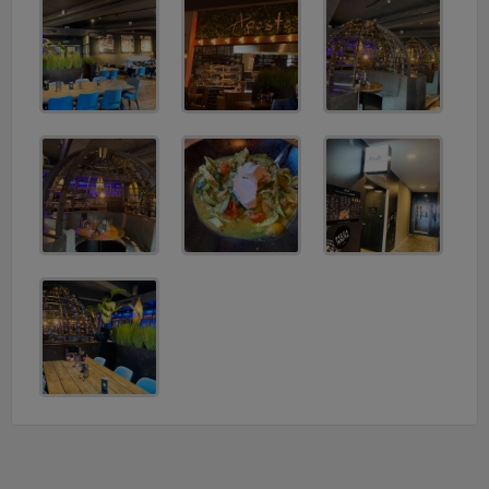
v
i
g
a
t
i
o
n