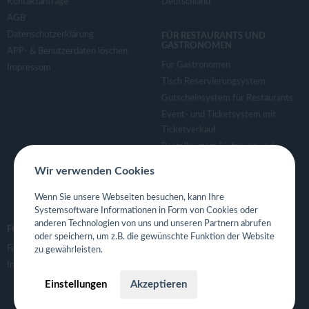
Kontaktanfrage
Deutschland
AGB
Datenschutzerklärung
FÜR RESTAURANTS UND
GASTRONOMEN
APP- & Benutzerdaten löschen
Für Gastronomen
Impressum
Tisch Reservierungsystem
Gutscheinsystem für Restaurants
Event- und Ticketsystem mit
Ticketverkauf
Bestellsystem Lieferung und
TakeAway
Wir verwenden Cookies
Webseiten für Restaurant
Eigene App für Restaurant
Wenn Sie unsere Webseiten besuchen, kann Ihre
Systemsoftware Informationen in Form von Cookies oder
anderen Technologien von uns und unseren Partnern abrufen
FOLGE UNS
oder speichern, um z.B. die gewünschte Funktion der Website
Facebook
zu gewährleisten.
Instagram
Einstellungen
Akzeptieren