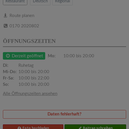
v
Restaurant
Deutsch
Regional
i
Route planen
0170 2020802
g
ÖFFNUNGSZEITEN
a
Derzeit geöffnet
Mo:
10:00 bis 20:00
t
Di:
Ruhetag
Mi-Do:
10:00 bis 20:00
i
Fr-Sa:
10:00 bis 22:00
So:
10:00 bis 20:00
o
Alle Öffnungszeiten ansehen
n
Daten fehlerhaft?
Foto hochladen
Beitrag schreiben