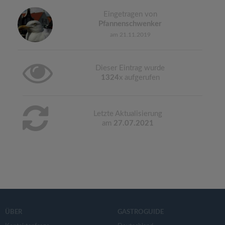
Eingetragen von
Pfannenschwenker
am 21.11.2019
Dieser Eintrag wurde
1324
x aufgerufen
Letzte Aktualisierung
am
27.07.2021
ÜBER
GASTROGUIDE