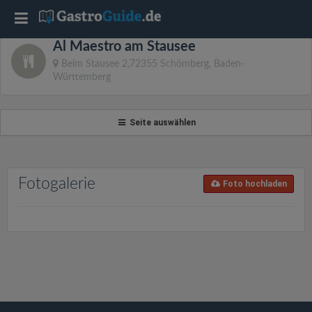
T
Al Maestro am Stausee
o
Beim Stausee 2,72355 Schömberg, Baden-
Württemberg
g
Seite auswählen
g
l
Fotogalerie
Foto hochladen
e
n
a