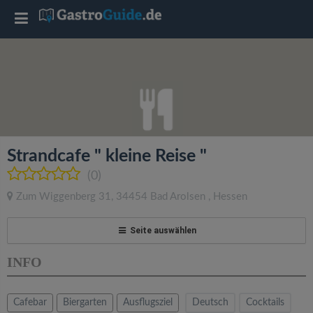
T
o
g
g
Strandcafe " kleine Reise "
l
(0)
Zum Wiggenberg 31
,
34454
Bad Arolsen
,
Hessen
e
Seite auswählen
n
INFO
a
Cafebar
Biergarten
Ausflugsziel
Deutsch
Cocktails