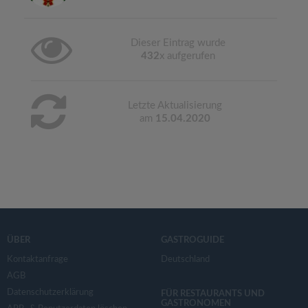
Dieser Eintrag wurde
432
x aufgerufen
Letzte Aktualisierung
am
15.04.2020
ÜBER
GASTROGUIDE
Kontaktanfrage
Deutschland
AGB
Datenschutzerklärung
FÜR RESTAURANTS UND
GASTRONOMEN