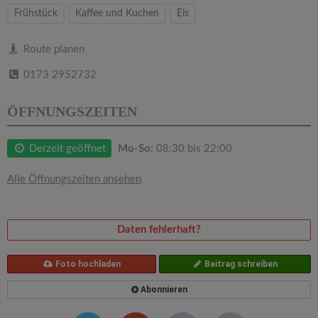
v
Frühstück
Kaffee und Kuchen
Eis
i
Route planen
0173 2952732
g
ÖFFNUNGSZEITEN
a
Derzeit geöffnet
Mo-So:
08:30 bis 22:00
t
Alle Öffnungszeiten ansehen
i
o
Daten fehlerhaft?
n
Foto hochladen
Beitrag schreiben
Abonnieren